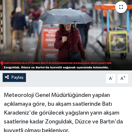
Sağlık
Siyaset
Spor
Türkiye
Paylaş
-
+
A
A
Meteoroloji Genel Müdürlüğünden yapılan
açıklamaya göre, bu akşam saatlerinde Batı
Karadeniz'de görülecek yağışların yarın akşam
saatlerine kadar Zonguldak, Düzce ve Bartın'da
kuvvetli olması bekleniyor.