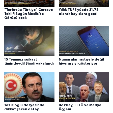
"Terörsüz Türkiye" Çerçeve
Yıllık TÜFE yüzde 31,75
Teklifi Bugün Meclis'te
olarak kayıtlara geçti
Görüşülecek
15 Temmuz suikast
Numaralar rastgele değil
timindeydi! Şimdi yakalandı
hiyerarşiyi gösteriyor
Yazıcıoğlu dosyasında
Bozbey, FETÖ ve Medya
dikkat çeken detay
Üçgeni