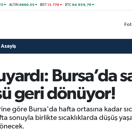
11
6660.55
13.779
64.959,79
ALTIN
BİST
BTC
Fot
Asayiş
uyardı: Bursa’da 
sü geri dönüyor!
ine göre Bursa'da hafta ortasına kadar sıc
fta sonuyla birlikte sıcaklıklarda düşüş ya
dönecek.