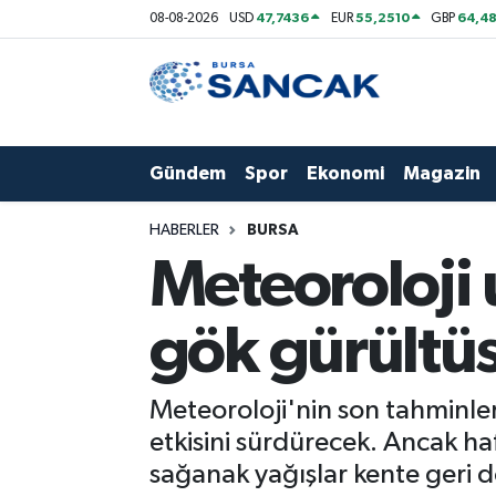
47,7436
55,2510
64,48
08-08-2026
USD
EUR
GBP
Asayiş
Hava Durumu
Bursa
Trafik Durumu
Gündem
Spor
Ekonomi
Magazin
Dünya
Süper Lig Puan Durumu ve Fikstür
HABERLER
BURSA
Eğitim
Tüm Manşetler
Meteoroloji 
Ekonomi
Son Dakika Haberleri
gök gürültü
Genel
Haber Arşivi
Meteoroloji'nin son tahminler
Gündem
etkisini sürdürecek. Ancak ha
sağanak yağışlar kente geri 
Magazin