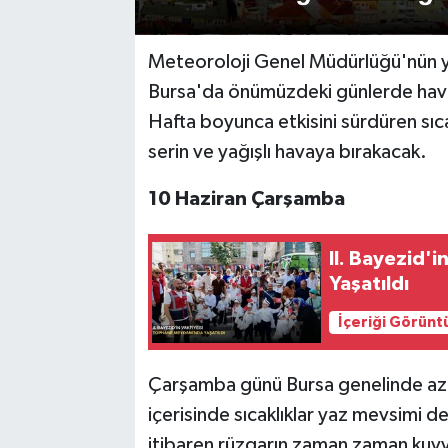
Meteoroloji Genel Müdürlüğü'nün y
Bursa'da önümüzdeki günlerde hava k
Hafta boyunca etkisini sürdüren sıc
serin ve yağışlı havaya bırakacak.
10 Haziran Çarşamba
II. Bayezid'
Yaşatıldı
İçeriği Görünt
Çarşamba günü Bursa genelinde az b
içerisinde sıcaklıklar yaz mevsimi 
itibaren rüzgarın zaman zaman kuvve