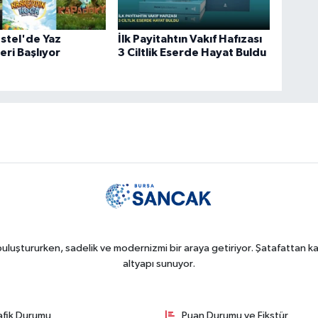
stel'de Yaz
İlk Payitahtın Vakıf Hafızası
eri Başlıyor
3 Ciltlik Eserde Hayat Buldu
uluştururken, sadelik ve modernizmi bir araya getiriyor. Şatafattan kaç
altyapı sunuyor.
afik Durumu
Puan Durumu ve Fikstür