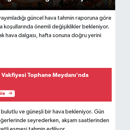
ayımladığı güncel hava tahmin raporuna göre
oşullarında önemli değişiklikler bekleniyor.
ak hava dalgası, hafta sonuna doğru yerini
in Vakfiyesi Tophane Meydanı'nda
üle
ulutlu ve güneşli bir hava bekleniyor. Gün
değerlerinde seyrederken, akşam saatlerinden
tli esmesi tahmin ediliyor.