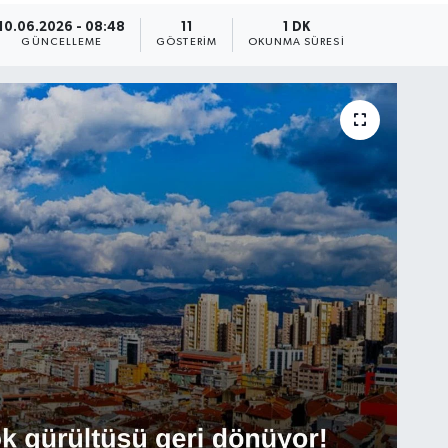
10.06.2026 - 08:48
11
1 DK
GÜNCELLEME
GÖSTERIM
OKUNMA SÜRESI