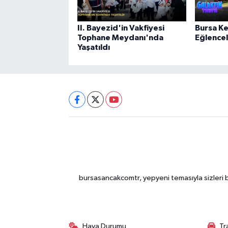
II. Bayezid'in Vakfiyesi
Bursa Ke
Tophane Meydanı'nda
Eğlencel
Yaşatıldı
bursasancakcomtr, yepyeni temasıyla sizleri b
Hava Durumu
Tr