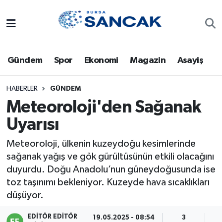
Asayiş
Hava Durumu
Gündem
Spor
Ekonomi
Magazin
Asayiş
Bursa
Trafik Durumu
Dünya
Süper Lig Puan Durumu ve Fikstür
HABERLER
GÜNDEM
Meteoroloji'den Sağanak
Eğitim
Tüm Manşetler
Uyarısı
Ekonomi
Son Dakika Haberleri
Meteoroloji, ülkenin kuzeydoğu kesimlerinde
sağanak yağış ve gök gürültüsünün etkili olacağını
Genel
Haber Arşivi
duyurdu. Doğu Anadolu’nun güneydoğusunda ise
toz taşınımı bekleniyor. Kuzeyde hava sıcaklıkları
Gündem
düşüyor.
Magazin
EDITÖR EDITÖR
19.05.2025 - 08:54
3