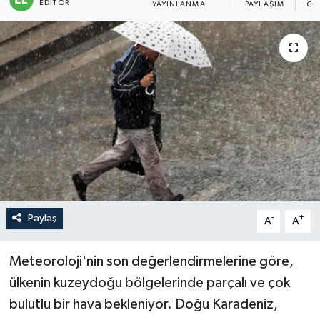
EDITÖR
YAYINLANMA
PAYLAŞIM
GÖ
Sağlık
Siyaset
Spor
Türkiye
Paylaş
-
+
A
A
Meteoroloji'nin son değerlendirmelerine göre,
ülkenin kuzeydoğu bölgelerinde parçalı ve çok
bulutlu bir hava bekleniyor. Doğu Karadeniz,