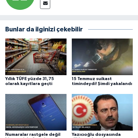
Bunlar da ilginizi çekebilir
Yıllık TÜFE yüzde 31,75
15 Temmuz suikast
olarak kayıtlara geçti
timindeydi! Şimdi yakalandı
Numaralar rastgele değil
Yazıcıoğlu dosyasında