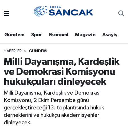
Asayiş
Hava Durumu
Gündem
Spor
Ekonomi
Magazin
Asayiş
Bursa
Trafik Durumu
Dünya
Süper Lig Puan Durumu ve Fikstür
HABERLER
GÜNDEM
Milli Dayanışma, Kardeşlik
Eğitim
Tüm Manşetler
ve Demokrasi Komisyonu
hukukçuları dinleyecek
Ekonomi
Son Dakika Haberleri
Milli Dayanışma, Kardeşlik ve Demokrasi
Genel
Haber Arşivi
Komisyonu, 2 Ekim Perşembe günü
gerçekleştireceği 13. toplantısında hukuk
Gündem
derneklerini ve hukukçu akademisyenleri
dinleyecek.
Magazin