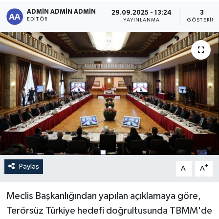
ADMİN ADMİN ADMİN
29.09.2025 - 13:24
3
Sağlık
EDITÖR
YAYINLANMA
GÖSTERIM
Siyaset
Spor
Türkiye
Paylaş
-
+
A
A
Meclis Başkanlığından yapılan açıklamaya göre,
Terörsüz Türkiye hedefi doğrultusunda TBMM'de