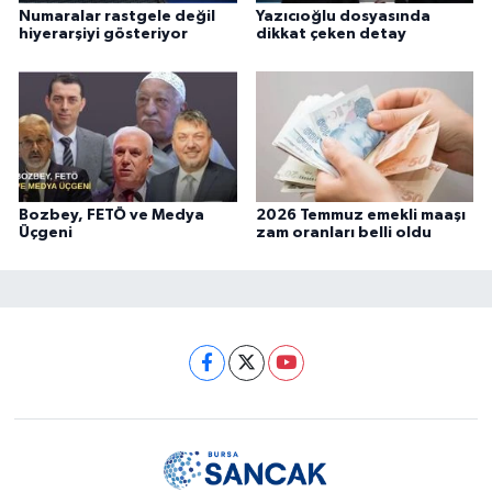
Numaralar rastgele değil
Yazıcıoğlu dosyasında
hiyerarşiyi gösteriyor
dikkat çeken detay
Bozbey, FETÖ ve Medya
2026 Temmuz emekli maaşı
Üçgeni
zam oranları belli oldu