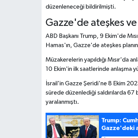
düzenleneceği bildirilmişti.
Gazze'de ateşkes ve 
ABD Başkanı Trump, 9 Ekim'de Mısır
Hamas'ın, Gazze'de ateşkes planını
Müzakerelerin yapıldığı Mısır'da anl
10 Ekim'in ilk saatlerinde anlaşma y
İsrail'in Gazze Şeridi'ne 8 Ekim 2
sürede düzenlediği saldırılarda 67 b
yaralanmıştı.
Trump: Cumh
Gazze'deki 