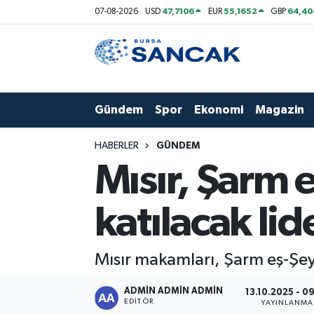
47,7106
55,1652
64,40
07-08-2026
USD
EUR
GBP
Asayiş
Hava Durumu
Bursa
Trafik Durumu
Gündem
Spor
Ekonomi
Magazin
Dünya
Süper Lig Puan Durumu ve Fikstür
HABERLER
GÜNDEM
Eğitim
Tüm Manşetler
Mısır, Şarm 
Ekonomi
Son Dakika Haberleri
katılacak lid
Genel
Haber Arşivi
Mısır makamları, Şarm eş-Şeyh B
Gündem
ADMİN ADMİN ADMİN
13.10.2025 - 0
Magazin
EDITÖR
YAYINLANMA