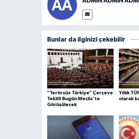
ADMİN ADMİN ADM
Bunlar da ilginizi çekebilir
"Terörsüz Türkiye" Çerçeve
Yıllık T
Teklifi Bugün Meclis'te
olarak k
Görüşülecek