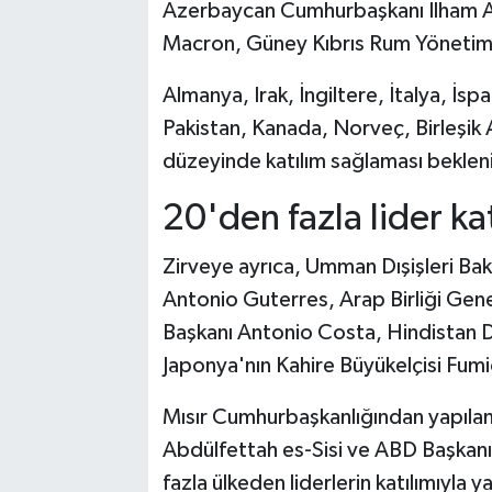
Azerbaycan Cumhurbaşkanı İlham A
Macron, Güney Kıbrıs Rum Yönetimi 
Almanya, Irak, İngiltere, İtalya, İs
Pakistan, Kanada, Norveç, Birleşik 
düzeyinde katılım sağlaması beklen
20'den fazla lider ka
Zirveye ayrıca, Umman Dışişleri Bak
Antonio Guterres, Arap Birliği Ge
Başkanı Antonio Costa, Hindistan D
Japonya'nın Kahire Büyükelçisi Fumio
Mısır Cumhurbaşkanlığından yapılan
Abdülfettah es-Sisi ve ABD Başkan
fazla ülkeden liderlerin katılımıyla 