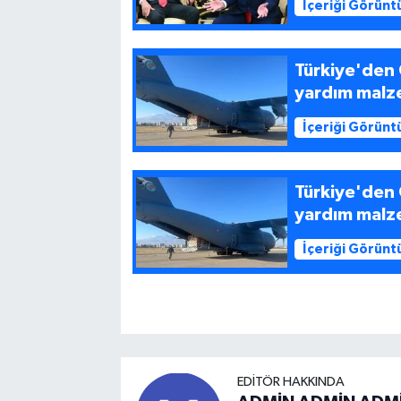
İçeriği Görünt
Türkiye'den 
yardım malze
İçeriği Görünt
Türkiye'den 
yardım malze
İçeriği Görünt
EDITÖR HAKKINDA