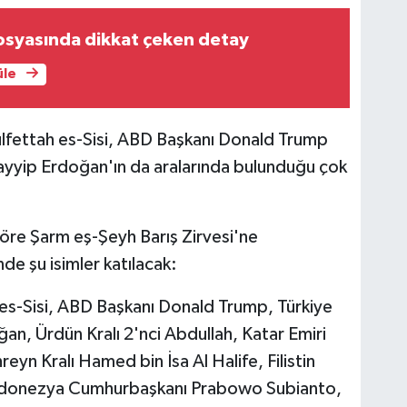
osyasında dikkat çeken detay
üle
lfettah es-Sisi, ABD Başkanı Donald Trump
yyip Erdoğan'ın da aralarında bulunduğu çok
öre Şarm eş-Şeyh Barış Zirvesi'ne
de şu isimler katılacak:
es-Sisi, ABD Başkanı Donald Trump, Türkiye
, Ürdün Kralı 2'nci Abdullah, Katar Emiri
yn Kralı Hamed bin İsa Al Halife, Filistin
donezya Cumhurbaşkanı Prabowo Subianto,