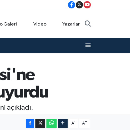
o Galeri
Video
Yazarlar
si'ne
 duyurdu
ni açıkladı.
-
+
A
A