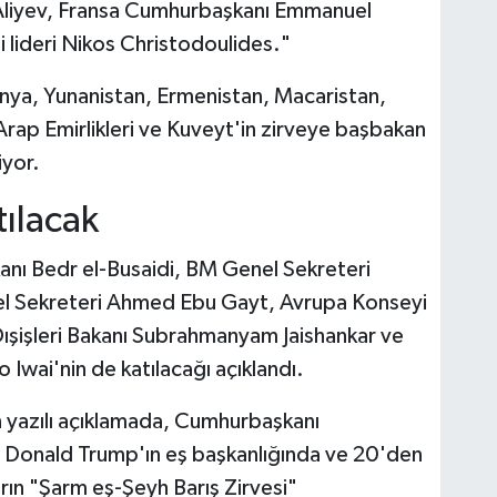
liyev, Fransa Cumhurbaşkanı Emmanuel
lideri Nikos Christodoulides."
panya, Yunanistan, Ermenistan, Macaristan,
Arap Emirlikleri ve Kuveyt'in zirveye başbakan
iyor.
tılacak
anı Bedr el-Busaidi, BM Genel Sekreteri
nel Sekreteri Ahmed Ebu Gayt, Avrupa Konseyi
ışişleri Bakanı Subrahmanyam Jaishankar ve
 Iwai'nin de katılacağı açıklandı.
 yazılı açıklamada, Cumhurbaşkanı
ı Donald Trump'ın eş başkanlığında ve 20'den
yarın "Şarm eş-Şeyh Barış Zirvesi"