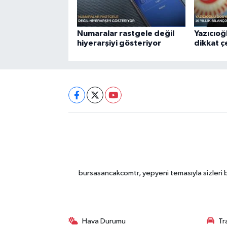
Numaralar rastgele değil
Yazıcıoğ
hiyerarşiyi gösteriyor
dikkat 
bursasancakcomtr, yepyeni temasıyla sizleri b
Hava Durumu
Tr