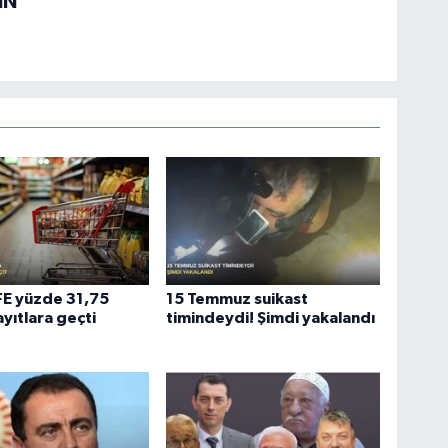
İN
ÜFE yüzde 31,75
15 Temmuz suikast
ayıtlara geçti
timindeydi! Şimdi yakalandı