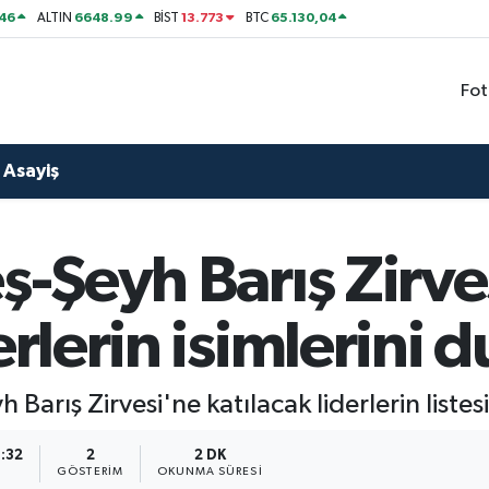
46
6648.99
13.773
65.130,04
ALTIN
BİST
BTC
Fot
Asayiş
eş-Şeyh Barış Zirve
erlerin isimlerini
arış Zirvesi'ne katılacak liderlerin listesi
9:32
2
2 DK
GÖSTERIM
OKUNMA SÜRESI