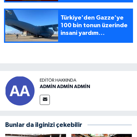
yer alacağız
Türkiye'den Gazze'ye
100 bin tonun üzerinde
insani yardım
malzemesi ulaştırıldı
EDITÖR HAKKINDA
ADMİN ADMİN ADMİN
Bunlar da ilginizi çekebilir