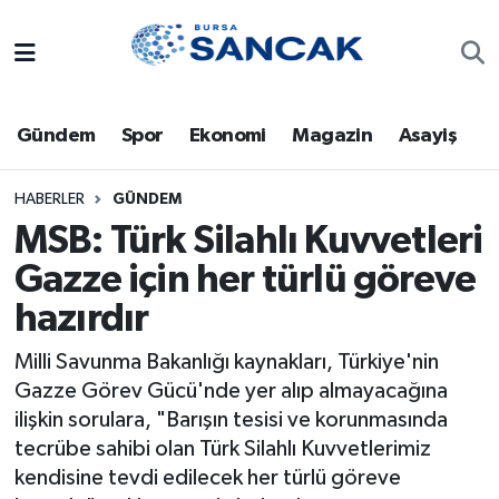
Asayiş
Hava Durumu
Gündem
Spor
Ekonomi
Magazin
Asayiş
Bursa
Trafik Durumu
Dünya
Süper Lig Puan Durumu ve Fikstür
HABERLER
GÜNDEM
MSB: Türk Silahlı Kuvvetleri
Eğitim
Tüm Manşetler
Gazze için her türlü göreve
hazırdır
Ekonomi
Son Dakika Haberleri
Milli Savunma Bakanlığı kaynakları, Türkiye'nin
Genel
Haber Arşivi
Gazze Görev Gücü'nde yer alıp almayacağına
ilişkin sorulara, "Barışın tesisi ve korunmasında
Gündem
tecrübe sahibi olan Türk Silahlı Kuvvetlerimiz
kendisine tevdi edilecek her türlü göreve
Magazin