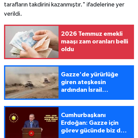
tarafların takdirini kazanmıştır." ifadelerine yer
verildi.
2026 Temmuz emekli
maaşı zam oranları belli
oldu
Gazze'de yürürlüğe
giren ateşkesin
ardından İsrail
ordusunun kısmi
çekilmesi başladı
Cumhurbaşkanı
Erdoğan: Gazze için
görev gücünde biz de