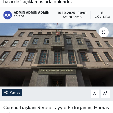
hazırdır" açıklamasında bulundu.
Sağlık
ADMİN ADMİN ADMİN
10.10.2025 - 10:01
8
EDITÖR
YAYINLANMA
GÖSTERIM
Siyaset
Spor
Türkiye
Paylaş
-
+
A
A
Cumhurbaşkanı Recep Tayyip Erdoğan'ın, Hamas