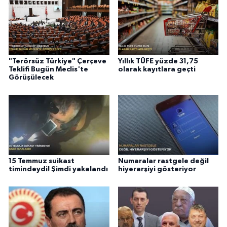
"Terörsüz Türkiye" Çerçeve
Yıllık TÜFE yüzde 31,75
Teklifi Bugün Meclis'te
olarak kayıtlara geçti
Görüşülecek
15 Temmuz suikast
Numaralar rastgele değil
timindeydi! Şimdi yakalandı
hiyerarşiyi gösteriyor