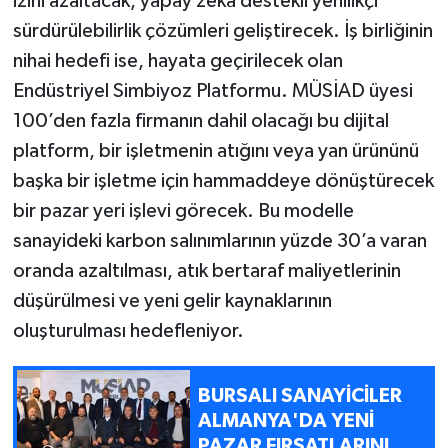
izini azaltacak, yapay zekâ destekli yenilikçi
sürdürülebilirlik çözümleri geliştirecek. İş birliğinin
nihai hedefi ise, hayata geçirilecek olan
Endüstriyel Simbiyoz Platformu. MÜSİAD üyesi
100’den fazla firmanın dahil olacağı bu dijital
platform, bir işletmenin atığını veya yan ürününü
başka bir işletme için hammaddeye dönüştürecek
bir pazar yeri işlevi görecek. Bu modelle
sanayideki karbon salınımlarının yüzde 30’a varan
oranda azaltılması, atık bertaraf maliyetlerinin
düşürülmesi ve yeni gelir kaynaklarının
oluşturulması hedefleniyor.
BURSALI SANAYİCİLER
ALMANYA'DA YENİ
PAZAR FIRSATLARINI