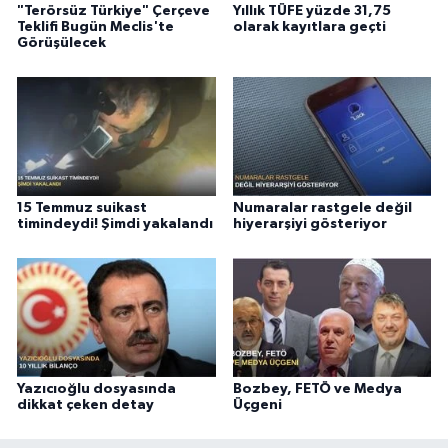
"Terörsüz Türkiye" Çerçeve
Yıllık TÜFE yüzde 31,75
Teklifi Bugün Meclis'te
olarak kayıtlara geçti
Görüşülecek
15 Temmuz suikast
Numaralar rastgele değil
timindeydi! Şimdi yakalandı
hiyerarşiyi gösteriyor
Yazıcıoğlu dosyasında
Bozbey, FETÖ ve Medya
dikkat çeken detay
Üçgeni