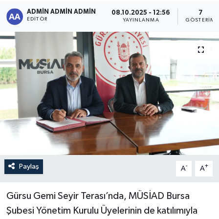
ADMİN ADMİN ADMİN
08.10.2025 - 12:56
7
Sağlık
EDITÖR
YAYINLANMA
GÖSTERIM
Siyaset
Spor
Türkiye
Paylaş
-
+
A
A
Gürsu Gemi Seyir Terası’nda, MÜSİAD Bursa
Şubesi Yönetim Kurulu Üyelerinin de katılımıyla