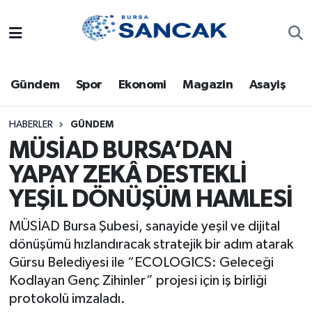
Asayiş
Hava Durumu
Gündem
Spor
Ekonomi
Magazin
Asayiş
Bursa
Trafik Durumu
Dünya
Süper Lig Puan Durumu ve Fikstür
HABERLER
GÜNDEM
MÜSİAD BURSA’DAN
Eğitim
Tüm Manşetler
YAPAY ZEKÂ DESTEKLİ
YEŞİL DÖNÜŞÜM HAMLESİ
Ekonomi
Son Dakika Haberleri
MÜSİAD Bursa Şubesi, sanayide yeşil ve dijital
Genel
Haber Arşivi
dönüşümü hızlandıracak stratejik bir adım atarak
Gürsu Belediyesi ile “ECOLOGICS: Geleceği
Gündem
Kodlayan Genç Zihinler” projesi için iş birliği
protokolü imzaladı.
Magazin