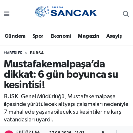
Asayiş
Hava Durumu
Gündem
Spor
Ekonomi
Magazin
Asayiş
Bursa
Trafik Durumu
Dünya
Süper Lig Puan Durumu ve Fikstür
HABERLER
BURSA
Mustafakemalpaşa’da
Eğitim
Tüm Manşetler
dikkat: 6 gün boyunca su
kesintisi!
Ekonomi
Son Dakika Haberleri
BUSKİ Genel Müdürlüğü, Mustafakemalpaşa
Genel
Haber Arşivi
ilçesinde yürütülecek altyapı çalışmaları nedeniyle
7 mahallede yaşanabilecek su kesintilerine karşı
Gündem
vatandaşları uyardı.
Magazin
EDITÖR 1 AA