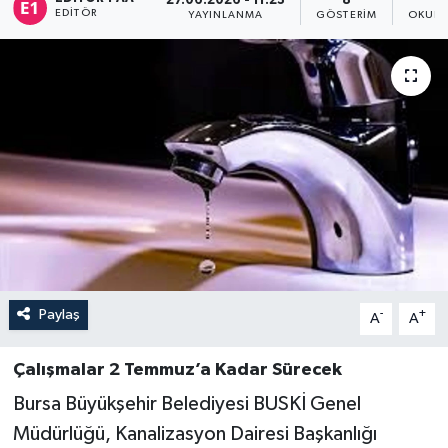
27.06.2026 - 11:23
8
EDITÖR
YAYINLANMA
GÖSTERIM
OKUNM
Sağlık
Siyaset
Spor
Türkiye
Paylaş
-
+
A
A
Çalışmalar 2 Temmuz’a Kadar Sürecek
Bursa Büyükşehir Belediyesi BUSKİ Genel
Müdürlüğü, Kanalizasyon Dairesi Başkanlığı