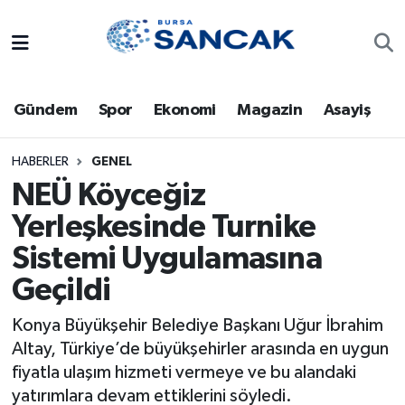
Asayiş
Hava Durumu
Gündem
Spor
Ekonomi
Magazin
Asayiş
Bursa
Trafik Durumu
Dünya
Süper Lig Puan Durumu ve Fikstür
HABERLER
GENEL
NEÜ Köyceğiz
Eğitim
Tüm Manşetler
Yerleşkesinde Turnike
Sistemi Uygulamasına
Ekonomi
Son Dakika Haberleri
Geçildi
Genel
Haber Arşivi
Konya Büyükşehir Belediye Başkanı Uğur İbrahim
Gündem
Altay, Türkiye’de büyükşehirler arasında en uygun
fiyatla ulaşım hizmeti vermeye ve bu alandaki
Magazin
yatırımlara devam ettiklerini söyledi.