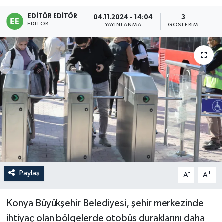
EDITÖR EDITÖR
Sağlık
04.11.2024 - 14:04
3
EDITÖR
YAYINLANMA
GÖSTERIM
Siyaset
Spor
Türkiye
Paylaş
-
+
A
A
Konya Büyükşehir Belediyesi, şehir merkezinde
ihtiyaç olan bölgelerde otobüs duraklarını daha