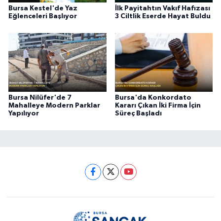
Bursa Kestel'de Yaz
İlk Payitahtın Vakıf Hafızası
Eğlenceleri Başlıyor
3 Ciltlik Eserde Hayat Buldu
Bursa Nilüfer'de 7
Bursa'da Konkordato
Mahalleye Modern Parklar
Kararı Çıkan İki Firma İçin
Yapılıyor
Süreç Başladı