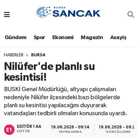
Asayiş
Hava Durumu
Gündem
Spor
Ekonomi
Magazin
Asayiş
Bursa
Trafik Durumu
Dünya
Süper Lig Puan Durumu ve Fikstür
HABERLER
BURSA
Nilüfer'de planlı su
Eğitim
Tüm Manşetler
kesintisi!
Ekonomi
Son Dakika Haberleri
BUSKİ Genel Müdürlüğü, altyapı çalışmaları
nedeniyle Nilüfer ilçesindeki bazı bölgelerde
Genel
Haber Arşivi
planlı su kesintisi yapılacağını duyurarak
vatandaşları tedbirli olmaları konusunda uyardı.
Gündem
EDITÖR 1 AA
19.06.2026 - 09:14
19.06.2026 - 09:23
EDITÖR
YAYINLANMA
GÜNCELLEME
Magazin