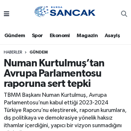
Asayiş
Hava Durumu
Gündem
Spor
Ekonomi
Magazin
Asayiş
Bursa
Trafik Durumu
Dünya
Süper Lig Puan Durumu ve Fikstür
HABERLER
GÜNDEM
Numan Kurtulmuş’tan
Eğitim
Tüm Manşetler
Avrupa Parlamentosu
raporuna sert tepki
Ekonomi
Son Dakika Haberleri
TBMM Başkanı Numan Kurtulmuş, Avrupa
Genel
Haber Arşivi
Parlamentosu’nun kabul ettiği 2023-2024
Türkiye Raporu’nu eleştirerek, raporun kurumlara,
Gündem
dış politikaya ve demokrasiye yönelik haksız
ithamlar içerdiğini, yapıcı bir vizyon sunmadığını
Magazin