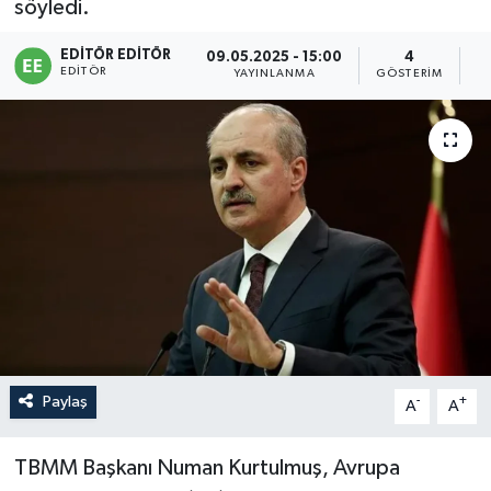
söyledi.
Sağlık
EDITÖR EDITÖR
09.05.2025 - 15:00
4
EDITÖR
YAYINLANMA
GÖSTERIM
O
Siyaset
Spor
Türkiye
Paylaş
-
+
A
A
TBMM Başkanı Numan Kurtulmuş, Avrupa