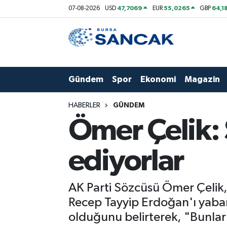
47,7069
55,0265
64,1
07-08-2026
USD
EUR
GBP
Asayiş
Hava Durumu
Bursa
Trafik Durumu
Gündem
Spor
Ekonomi
Magazin
Dünya
Süper Lig Puan Durumu ve Fikstür
HABERLER
GÜNDEM
Eğitim
Tüm Manşetler
Ömer Çelik: 
Ekonomi
Son Dakika Haberleri
ediyorlar
Genel
Haber Arşivi
AK Parti Sözcüsü Ömer Çelik,
Gündem
Recep Tayyip Erdoğan'ı yabanc
olduğunu belirterek, "Bunlar '
Magazin