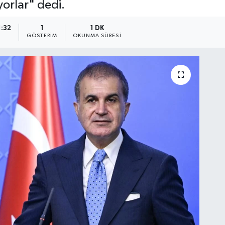
orlar" dedi.
1:32
1
1 DK
GÖSTERIM
OKUNMA SÜRESI