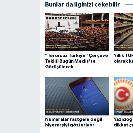
Bunlar da ilginizi çekebilir
"Terörsüz Türkiye" Çerçeve
Yıllık T
Teklifi Bugün Meclis'te
olarak k
Görüşülecek
Numaralar rastgele değil
Yazıcıoğ
hiyerarşiyi gösteriyor
dikkat 