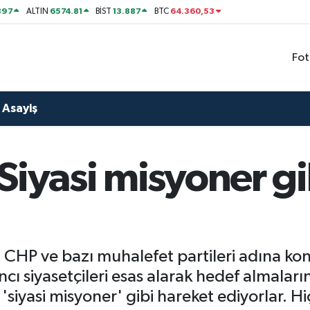
897
6574.81
13.887
64.360,53
ALTIN
BİST
BTC
Fot
Asayiş
Siyasi misyoner gi
 CHP ve bazı muhalefet partileri adına k
ı siyasetçileri esas alarak hedef almaların
siyasi misyoner' gibi hareket ediyorlar. Hi