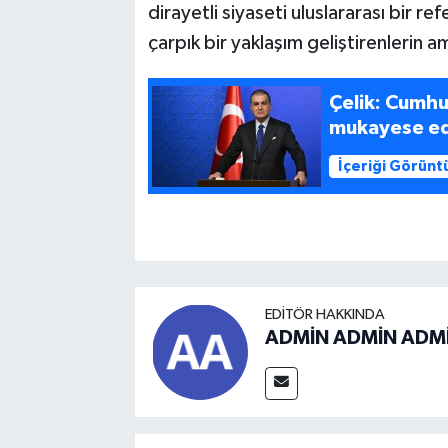
dirayetli siyaseti uluslararası bir re
çarpık bir yaklaşım geliştirenlerin am
Çelik: Cumhu
mukayese edi
İçeriği Görünt
EDITÖR HAKKINDA
ADMİN ADMİN ADM