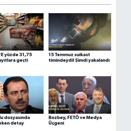
ÜFE yüzde 31,75
15 Temmuz suikast
ayıtlara geçti
timindeydi! Şimdi yakalandı
lu dosyasında
Bozbey, FETÖ ve Medya
çeken detay
Üçgeni