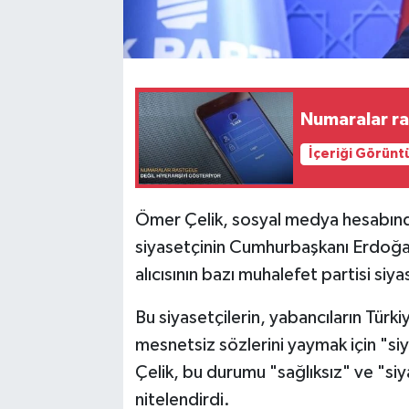
Numaralar ra
İçeriği Görünt
Ömer Çelik, sosyal medya hesabında
siyasetçinin Cumhurbaşkanı Erdoğan
alıcısının bazı muhalefet partisi siya
Bu siyasetçilerin, yabancıların Tür
mesnetsiz sözlerini yaymak için "siy
Çelik, bu durumu "sağlıksız" ve "siy
nitelendirdi.