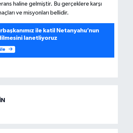
ferans haline gelmiştir. Bu gerçeklere karşı
açları ve misyonları bellidir.
rbaşkanımız ile katil Netanyahu’nun
lmesini lanetliyoruz
üle
İN