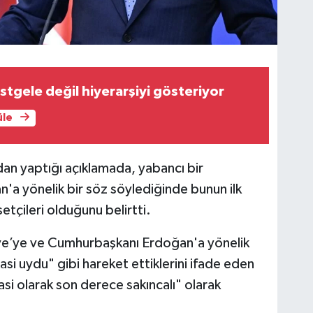
stgele değil hiyerarşiyi gösteriyor
üle
n yaptığı açıklamada, yabancı bir
'a yönelik bir söz söylediğinde bunun ilk
setçileri olduğunu belirtti.
kiye’ye ve Cumhurbaşkanı Erdoğan'a yönelik
asi uydu" gibi hareket ettiklerini ifade eden
asi olarak son derece sakıncalı" olarak