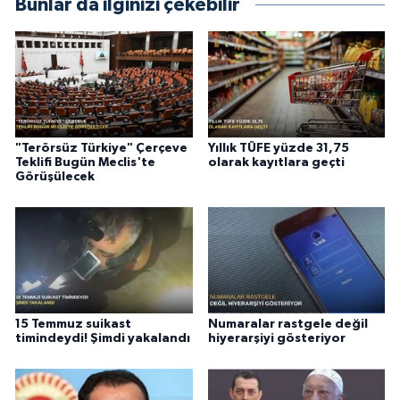
Bunlar da ilginizi çekebilir
"Terörsüz Türkiye" Çerçeve
Yıllık TÜFE yüzde 31,75
Teklifi Bugün Meclis'te
olarak kayıtlara geçti
Görüşülecek
15 Temmuz suikast
Numaralar rastgele değil
timindeydi! Şimdi yakalandı
hiyerarşiyi gösteriyor