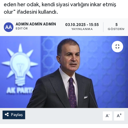
eden her odak, kendi siyasi varlığını inkar etmiş
Sağlık
olur" ifadesini kullandı.
Siyaset
ADMİN ADMİN ADMİN
03.10.2025 - 15:55
5
EDITÖR
YAYINLANMA
GÖSTERIM
Spor
Türkiye
Paylaş
-
+
A
A