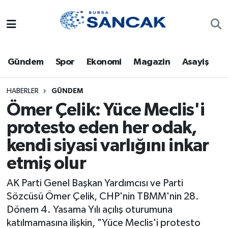
Asayiş
Hava Durumu
Gündem
Spor
Ekonomi
Magazin
Asayiş
Bursa
Trafik Durumu
Dünya
Süper Lig Puan Durumu ve Fikstür
HABERLER
GÜNDEM
Ömer Çelik: Yüce Meclis'i
Eğitim
Tüm Manşetler
protesto eden her odak,
kendi siyasi varlığını inkar
Ekonomi
Son Dakika Haberleri
etmiş olur
Genel
Haber Arşivi
AK Parti Genel Başkan Yardımcısı ve Parti
Gündem
Sözcüsü Ömer Çelik, CHP'nin TBMM'nin 28.
Dönem 4. Yasama Yılı açılış oturumuna
Magazin
katılmamasına ilişkin, "Yüce Meclis'i protesto