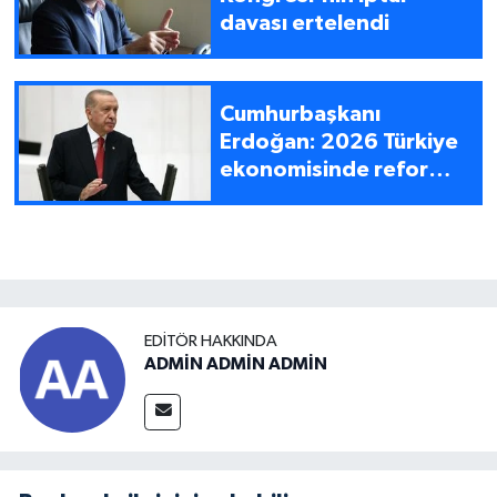
davası ertelendi
Cumhurbaşkanı
Erdoğan: 2026 Türkiye
ekonomisinde reform
yılı olacak
EDITÖR HAKKINDA
ADMİN ADMİN ADMİN