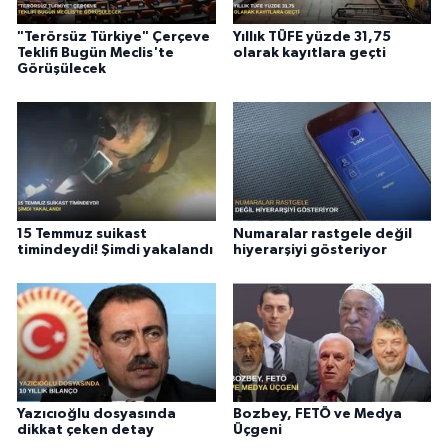
"Terörsüz Türkiye" Çerçeve
Yıllık TÜFE yüzde 31,75
Teklifi Bugün Meclis'te
olarak kayıtlara geçti
Görüşülecek
15 Temmuz suikast
Numaralar rastgele değil
timindeydi! Şimdi yakalandı
hiyerarşiyi gösteriyor
Yazıcıoğlu dosyasında
Bozbey, FETÖ ve Medya
dikkat çeken detay
Üçgeni