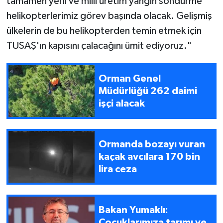
tamamen yerli ve milli üretim yangın söndürme
helikopterlerimiz görev başında olacak. Gelişmiş
ülkelerin de bu helikopterden temin etmek için
TUSAŞ'ın kapısını çalacağını ümit ediyoruz."
Orman Genel
Müdürlüğü 262 daimi
işçi alacak
Ormanda bozayı vuran
kaçak avcılara 170 bin
lira ceza
Bakan Yumaklı:
Çocuklarımıza tarımı ve