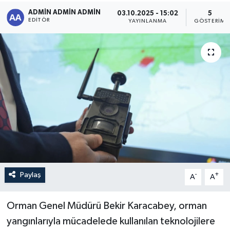
ADMİN ADMİN ADMİN
03.10.2025 - 15:02
5
Sağlık
EDITÖR
YAYINLANMA
GÖSTERIM
Siyaset
Spor
Türkiye
Paylaş
-
+
A
A
Orman Genel Müdürü Bekir Karacabey, orman
yangınlarıyla mücadelede kullanılan teknolojilere