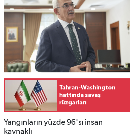
Tahran-Washington
hattında savaş
rüzgarları
Yangınların yüzde 96'sı insan
kaynaklı