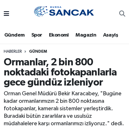
Asayiş
Hava Durumu
Gündem
Spor
Ekonomi
Magazin
Asayiş
Bursa
Trafik Durumu
Dünya
Süper Lig Puan Durumu ve Fikstür
HABERLER
GÜNDEM
Ormanlar, 2 bin 800
Eğitim
Tüm Manşetler
noktadaki fotokapanlarla
gece gündüz izleniyor
Ekonomi
Son Dakika Haberleri
Orman Genel Müdürü Bekir Karacabey, "Bugüne
Genel
Haber Arşivi
kadar ormanlarımızın 2 bin 800 noktasına
fotokapanlar, kameralı sistemler yerleştirdik.
Gündem
Buradaki bütün zararlılara ve usulsüz
müdahalelere karşı ormanlarımızı izliyoruz." dedi.
Magazin