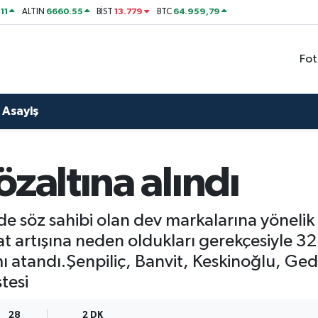
11
6660.55
13.779
64.959,79
ALTIN
BİST
BTC
Fot
Asayiş
zaltına alındı
de söz sahibi olan dev markalarına yönelik
yat artışına neden oldukları gerekçesiyle 32
ı atandı.Şenpiliç, Banvit, Keskinoğlu, Ged
stesi
28
2 DK