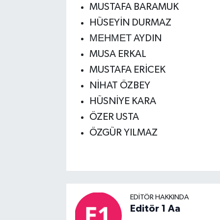
MUSTAFA BARAMUK
HÜSEYİN DURMAZ
МЕНМЕТ AYDIN
MUSA ERKAL
MUSTAFA ERİCEK
NİHAT ÖZBEY
HÜSNİYE KARA
ÖZER USTA
ÖZGÜR YILMAZ
EDITÖR HAKKINDA
Editör 1 Aa