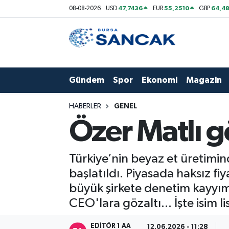
47,7436
55,2510
64,48
08-08-2026
USD
EUR
GBP
Asayiş
Hava Durumu
Bursa
Trafik Durumu
Gündem
Spor
Ekonomi
Magazin
Dünya
Süper Lig Puan Durumu ve Fikstür
HABERLER
GENEL
Eğitim
Tüm Manşetler
Özer Matlı gö
Ekonomi
Son Dakika Haberleri
Türkiye’nin beyaz et üretimin
Genel
Haber Arşivi
başlatıldı. Piyasada haksız fi
büyük şirkete denetim kayyım
Gündem
CEO'lara gözaltı... İşte isim li
Magazin
EDITÖR 1 AA
12.06.2026 - 11:28