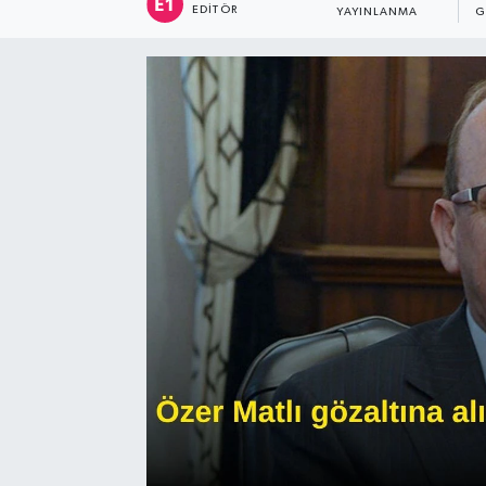
EDITÖR
YAYINLANMA
G
Sağlık
Siyaset
Spor
Türkiye