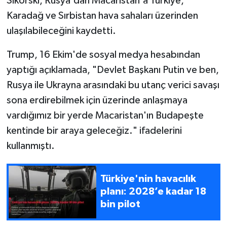
Sikorski, Rusya'dan Macaristan'a Türkiye,
Karadağ ve Sırbistan hava sahaları üzerinden
ulaşılabileceğini kaydetti.
Trump, 16 Ekim'de sosyal medya hesabından
yaptığı açıklamada, "Devlet Başkanı Putin ve ben,
Rusya ile Ukrayna arasındaki bu utanç verici savaşı
sona erdirebilmek için üzerinde anlaşmaya
vardığımız bir yerde Macaristan'ın Budapeşte
kentinde bir araya geleceğiz." ifadelerini
kullanmıştı.
Türkiye'nin havacılık
planı: 2028’e kadar 18
bin pilot