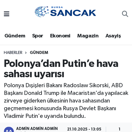
Asayiş
Hava Durumu
Gündem
Spor
Ekonomi
Magazin
Asayiş
Bursa
Trafik Durumu
Dünya
Süper Lig Puan Durumu ve Fikstür
HABERLER
GÜNDEM
Polonya’dan Putin’e hava
Eğitim
Tüm Manşetler
sahası uyarısı
Ekonomi
Son Dakika Haberleri
Polonya Dışişleri Bakanı Radoslaw Sikorski, ABD
Başkanı Donald Trump ile Macaristan'da yapılacak
Genel
Haber Arşivi
zirveye giderken ülkesinin hava sahasından
geçmemesi konusunda Rusya Devlet Başkanı
Gündem
Vladimir Putin'e uyarıda bulundu.
Magazin
ADMİN ADMİN ADMİN
21.10.2025 - 13:05
1