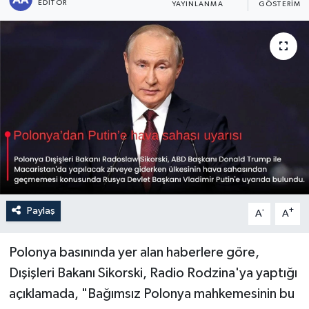
EDITÖR
YAYINLANMA
GÖSTERIM
Sağlık
Siyaset
Spor
Türkiye
Paylaş
-
+
A
A
Polonya basınında yer alan haberlere göre,
Dışişleri Bakanı Sikorski, Radio Rodzina'ya yaptığı
açıklamada, "Bağımsız Polonya mahkemesinin bu