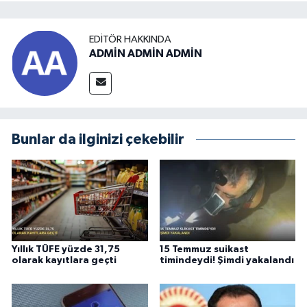
EDITÖR HAKKINDA
ADMİN ADMİN ADMİN
Bunlar da ilginizi çekebilir
Yıllık TÜFE yüzde 31,75
15 Temmuz suikast
olarak kayıtlara geçti
timindeydi! Şimdi yakalandı