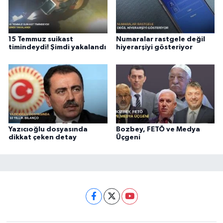
15 Temmuz suikast
Numaralar rastgele değil
timindeydi! Şimdi yakalandı
hiyerarşiyi gösteriyor
Yazıcıoğlu dosyasında
Bozbey, FETÖ ve Medya
dikkat çeken detay
Üçgeni