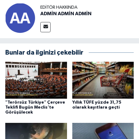
EDITÖR HAKKINDA
ADMİN ADMİN ADMİN
Bunlar da ilginizi çekebilir
"Terörsüz Türkiye" Çerçeve
Yıllık TÜFE yüzde 31,75
Teklifi Bugün Meclis'te
olarak kayıtlara geçti
Görüşülecek