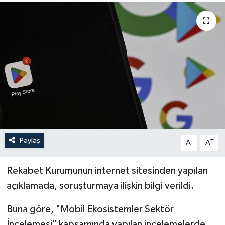
Sağlık
Siyaset
Spor
Türkiye
Paylaş
-
+
A
A
Rekabet Kurumunun internet sitesinden yapılan
açıklamada, soruşturmaya ilişkin bilgi verildi.
Buna göre, "Mobil Ekosistemler Sektör
İncelemesi" kapsamında yapılan incelemelerde,