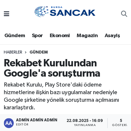
Asayiş
Hava Durumu
Gündem
Spor
Ekonomi
Magazin
Asayiş
Bursa
Trafik Durumu
Dünya
Süper Lig Puan Durumu ve Fikstür
HABERLER
GÜNDEM
Rekabet Kurulundan
Eğitim
Tüm Manşetler
Google'a soruşturma
Ekonomi
Son Dakika Haberleri
Rekabet Kurulu, Play Store'daki ödeme
hizmetlerine ilişkin bazı uygulamalar nedeniyle
Genel
Haber Arşivi
Google şirketine yönelik soruşturma açılmasını
kararlaştırdı.
Gündem
ADMİN ADMİN ADMİN
22.08.2025 - 16:09
5
EDITÖR
YAYINLANMA
GÖSTERIM
Magazin