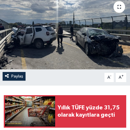
Sağlık
Siyaset
Spor
Türkiye
Paylaş
-
+
A
A
Yıllık TÜFE yüzde 31,75
olarak kayıtlara geçti