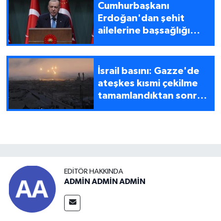
Cumhurbaşkanı
Erdoğan'dan şehit
ailelerine başsağlığı
mesajı
İsrail basını: Gazze'de
ateşkes kısmi çekilme
tamamlandıktan sonra
resmi olarak devreye
girecek
EDITÖR HAKKINDA
ADMİN ADMİN ADMİN