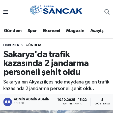
Asayiş
Hava Durumu
Gündem
Spor
Ekonomi
Magazin
Asayiş
Bursa
Trafik Durumu
Dünya
Süper Lig Puan Durumu ve Fikstür
HABERLER
GÜNDEM
Sakarya'da trafik
Eğitim
Tüm Manşetler
kazasında 2 jandarma
personeli şehit oldu
Ekonomi
Son Dakika Haberleri
Sakarya'nın Akyazı ilçesinde meydana gelen trafik
Genel
Haber Arşivi
kazasında 2 jandarma personeli şehit oldu.
Gündem
ADMİN ADMİN ADMİN
10.10.2025 - 15:22
5
EDITÖR
YAYINLANMA
GÖSTERIM
Magazin