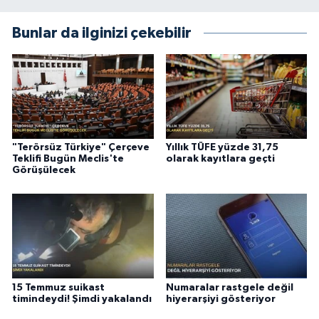
Bunlar da ilginizi çekebilir
"Terörsüz Türkiye" Çerçeve
Yıllık TÜFE yüzde 31,75
Teklifi Bugün Meclis'te
olarak kayıtlara geçti
Görüşülecek
15 Temmuz suikast
Numaralar rastgele değil
timindeydi! Şimdi yakalandı
hiyerarşiyi gösteriyor