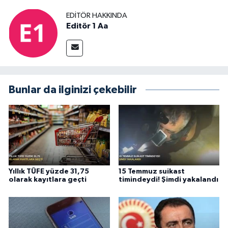
EDITÖR HAKKINDA
Editör 1 Aa
Bunlar da ilginizi çekebilir
Yıllık TÜFE yüzde 31,75
15 Temmuz suikast
olarak kayıtlara geçti
timindeydi! Şimdi yakalandı