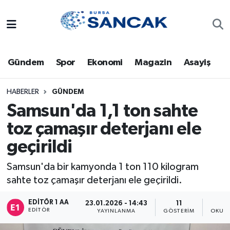
Asayiş
Hava Durumu
Gündem
Spor
Ekonomi
Magazin
Asayiş
Bursa
Trafik Durumu
Dünya
Süper Lig Puan Durumu ve Fikstür
HABERLER
GÜNDEM
Samsun'da 1,1 ton sahte
Eğitim
Tüm Manşetler
toz çamaşır deterjanı ele
geçirildi
Ekonomi
Son Dakika Haberleri
Samsun'da bir kamyonda 1 ton 110 kilogram
Genel
Haber Arşivi
sahte toz çamaşır deterjanı ele geçirildi.
Gündem
EDITÖR 1 AA
23.01.2026 - 14:43
11
EDITÖR
YAYINLANMA
GÖSTERIM
OKUNM
Magazin