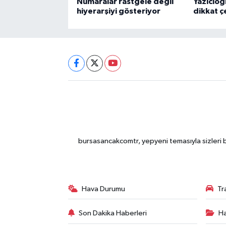
Numaralar rastgele değil
Yazıcıoğ
hiyerarşiyi gösteriyor
dikkat 
bursasancakcomtr, yepyeni temasıyla sizleri b
Hava Durumu
Tr
Son Dakika Haberleri
Ha