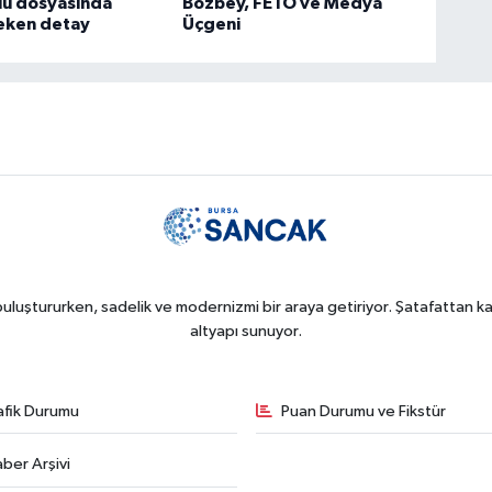
lu dosyasında
Bozbey, FETÖ ve Medya
çeken detay
Üçgeni
uluştururken, sadelik ve modernizmi bir araya getiriyor. Şatafattan kaç
altyapı sunuyor.
afik Durumu
Puan Durumu ve Fikstür
ber Arşivi