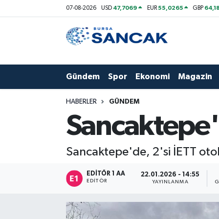
47,7069
55,0265
64,1
07-08-2026
USD
EUR
GBP
Asayiş
Hava Durumu
Bursa
Trafik Durumu
Gündem
Spor
Ekonomi
Magazin
Dünya
Süper Lig Puan Durumu ve Fikstür
HABERLER
GÜNDEM
Eğitim
Tüm Manşetler
Sancaktepe'd
Ekonomi
Son Dakika Haberleri
Sancaktepe'de, 2'si İETT otobü
Genel
Haber Arşivi
EDITÖR 1 AA
22.01.2026 - 14:55
EDITÖR
YAYINLANMA
G
Gündem
Magazin