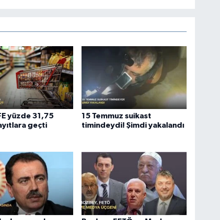
ÜFE yüzde 31,75
15 Temmuz suikast
ayıtlara geçti
timindeydi! Şimdi yakalandı