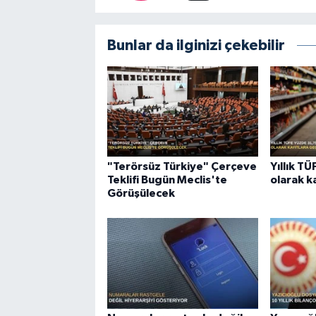
Bunlar da ilginizi çekebilir
"Terörsüz Türkiye" Çerçeve
Yıllık T
Teklifi Bugün Meclis'te
olarak k
Görüşülecek