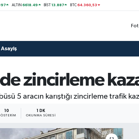
897
6618.49
13.887
64.360,53
ALTIN
BİST
BTC
Fot
Asayiş
e zincirleme kaza:
sü 5 aracın karıştığı zincirleme trafik kaz
10
1 DK
ÖSTERIM
OKUNMA SÜRESI