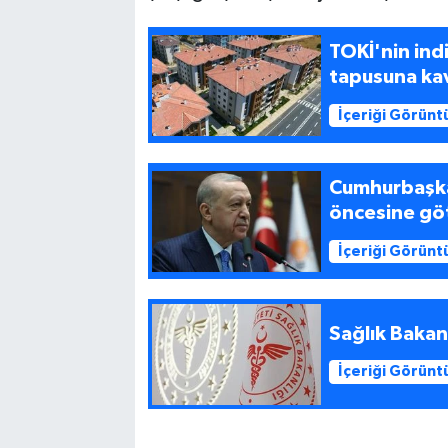
TOKİ'nin ind
tapusuna ka
İçeriği Görünt
Cumhurbaşkan
öncesine gö
İçeriği Görünt
Sağlık Bakanl
İçeriği Görünt