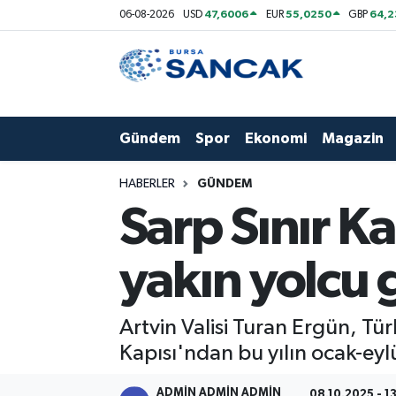
47,6006
55,0250
64,
06-08-2026
USD
EUR
GBP
Asayiş
Hava Durumu
Bursa
Trafik Durumu
Gündem
Spor
Ekonomi
Magazin
Dünya
Süper Lig Puan Durumu ve Fikstür
HABERLER
GÜNDEM
Eğitim
Tüm Manşetler
Sarp Sınır K
Ekonomi
Son Dakika Haberleri
yakın yolcu 
Genel
Haber Arşivi
Artvin Valisi Turan Ergün, Tü
Gündem
Kapısı'ndan bu yılın ocak-eyl
Magazin
ADMİN ADMİN ADMİN
08.10.2025 - 1