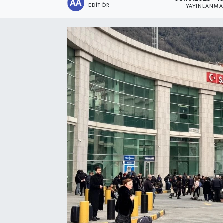
EDITÖR
YAYINLANMA
Sağlık
Siyaset
Spor
Türkiye