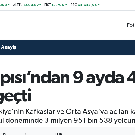
2398
6500.87
13.799
64.643,95
ALTIN
BİST
BTC
Fot
Asayiş
apısı’ndan 9 ayda 
geçti
rkiye'nin Kafkaslar ve Orta Asya'ya açılan
ül döneminde 3 milyon 951 bin 538 yolcunun
3:39
3
1 DK