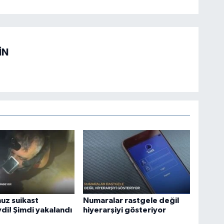
İN
uz suikast
Numaralar rastgele değil
di! Şimdi yakalandı
hiyerarşiyi gösteriyor