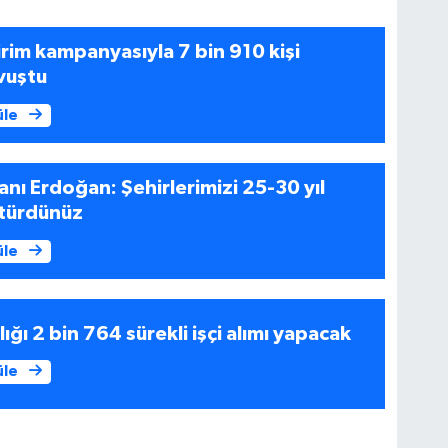
irim kampanyasıyla 7 bin 910 kişi
vuştu
üle
ı Erdoğan: Şehirlerimizi 25-30 yıl
türdünüz
üle
ığı 2 bin 764 sürekli işçi alımı yapacak
üle