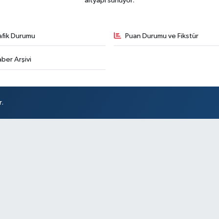
altyapı sunuyor.
afik Durumu
Puan Durumu ve Fikstür
ber Arşivi
r.