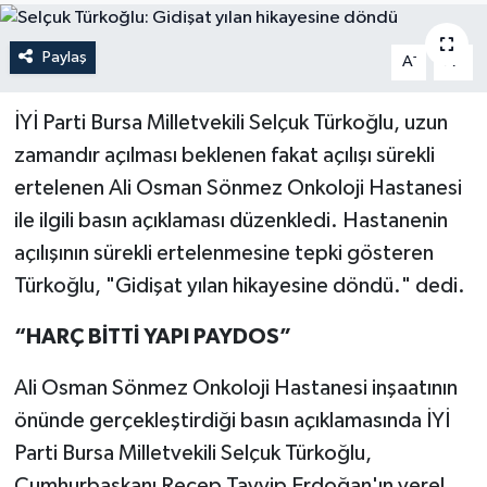
Sağlık
Paylaş
-
+
A
A
Siyaset
İYİ Parti Bursa Milletvekili Selçuk Türkoğlu, uzun
Spor
zamandır açılması beklenen fakat açılışı sürekli
ertelenen Ali Osman Sönmez Onkoloji Hastanesi
Türkiye
ile ilgili basın açıklaması düzenkledi. Hastanenin
açılışının sürekli ertelenmesine tepki gösteren
Türkoğlu, "Gidişat yılan hikayesine döndü." dedi.
“HARÇ BİTTİ YAPI PAYDOS”
Ali Osman Sönmez Onkoloji Hastanesi inşaatının
önünde gerçekleştirdiği basın açıklamasında İYİ
Parti Bursa Milletvekili Selçuk Türkoğlu,
Cumhurbaşkanı Recep Tayyip Erdoğan'ın yerel