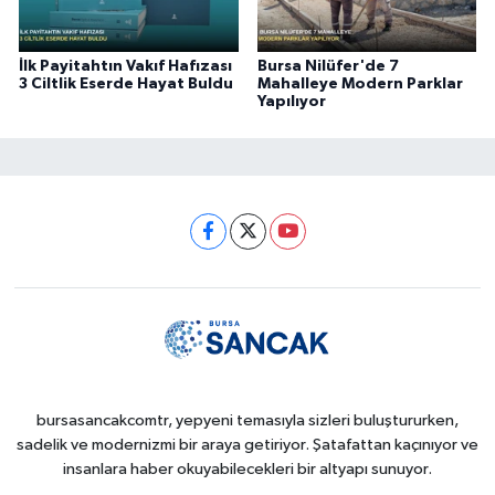
İlk Payitahtın Vakıf Hafızası
Bursa Nilüfer'de 7
3 Ciltlik Eserde Hayat Buldu
Mahalleye Modern Parklar
Yapılıyor
bursasancakcomtr, yepyeni temasıyla sizleri buluştururken,
sadelik ve modernizmi bir araya getiriyor. Şatafattan kaçınıyor ve
insanlara haber okuyabilecekleri bir altyapı sunuyor.