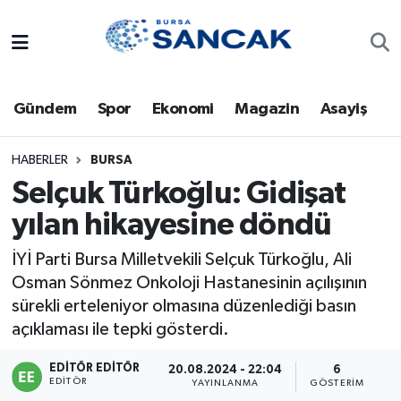
Asayiş
Hava Durumu
Gündem
Spor
Ekonomi
Magazin
Asayiş
Bursa
Trafik Durumu
Dünya
Süper Lig Puan Durumu ve Fikstür
HABERLER
BURSA
Selçuk Türkoğlu: Gidişat
Eğitim
Tüm Manşetler
yılan hikayesine döndü
Ekonomi
Son Dakika Haberleri
İYİ Parti Bursa Milletvekili Selçuk Türkoğlu, Ali
Osman Sönmez Onkoloji Hastanesinin açılışının
Genel
Haber Arşivi
sürekli erteleniyor olmasına düzenlediği basın
açıklaması ile tepki gösterdi.
Gündem
EDITÖR EDITÖR
20.08.2024 - 22:04
6
EDITÖR
YAYINLANMA
GÖSTERIM
Magazin