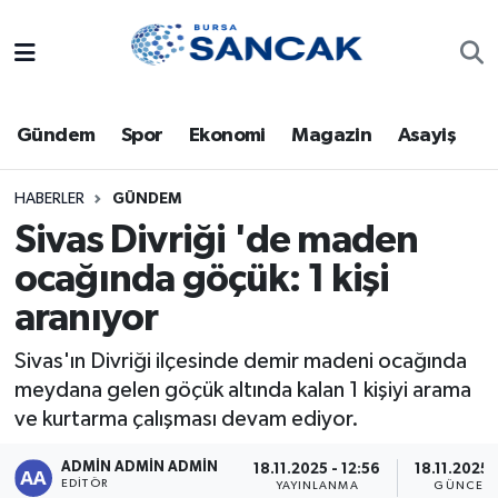
Asayiş
Hava Durumu
Gündem
Spor
Ekonomi
Magazin
Asayiş
Bursa
Trafik Durumu
Dünya
Süper Lig Puan Durumu ve Fikstür
HABERLER
GÜNDEM
Sivas Divriği 'de maden
Eğitim
Tüm Manşetler
ocağında göçük: 1 kişi
aranıyor
Ekonomi
Son Dakika Haberleri
Sivas'ın Divriği ilçesinde demir madeni ocağında
Genel
Haber Arşivi
meydana gelen göçük altında kalan 1 kişiyi arama
ve kurtarma çalışması devam ediyor.
Gündem
ADMİN ADMİN ADMİN
18.11.2025 - 12:56
18.11.2025 
Magazin
EDITÖR
YAYINLANMA
GÜNCELL