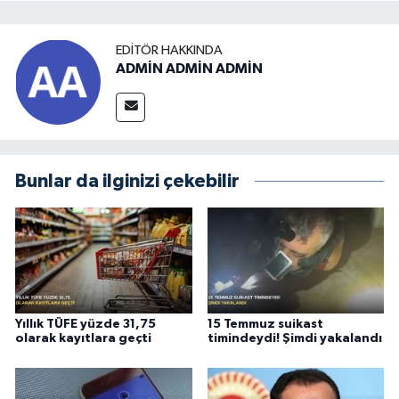
EDITÖR HAKKINDA
ADMİN ADMİN ADMİN
Bunlar da ilginizi çekebilir
Yıllık TÜFE yüzde 31,75
15 Temmuz suikast
olarak kayıtlara geçti
timindeydi! Şimdi yakalandı