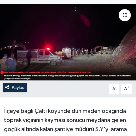
Sağlık
Siyaset
Spor
Türkiye
Paylaş
-
+
A
A
İlçeye bağlı Çaltı köyünde dün maden ocağında
toprak yığınının kayması sonucu meydana gelen
göçük altında kalan şantiye müdürü S.Y'yi arama