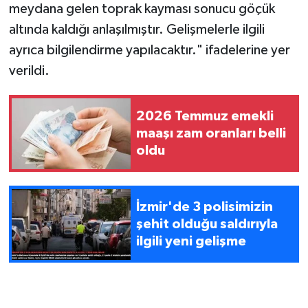
meydana gelen toprak kayması sonucu göçük
altında kaldığı anlaşılmıştır. Gelişmelerle ilgili
ayrıca bilgilendirme yapılacaktır." ifadelerine yer
verildi.
2026 Temmuz emekli
maaşı zam oranları belli
oldu
İzmir'de 3 polisimizin
şehit olduğu saldırıyla
ilgili yeni gelişme