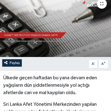
Sağlık
Siyaset
Spor
Türkiye
Paylaş
-
+
A
A
Ülkede geçen haftadan bu yana devam eden
yağışların dün şiddetlenmesiyle yol açtığı
afetlerde can ve mal kayıpları oldu.
Sri Lanka Afet Yönetimi Merkezinden yapılan