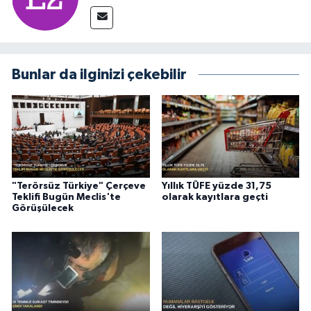
Bunlar da ilginizi çekebilir
"Terörsüz Türkiye" Çerçeve
Yıllık TÜFE yüzde 31,75
Teklifi Bugün Meclis'te
olarak kayıtlara geçti
Görüşülecek