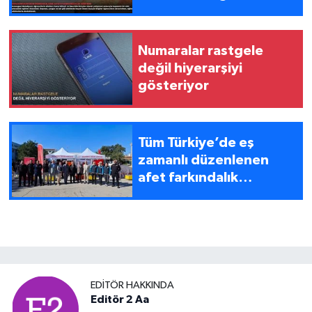
Numaralar rastgele
değil hiyerarşiyi
gösteriyor
Tüm Türkiye’de eş
zamanlı düzenlenen
afet farkındalık
etkinliklerine Bursa’dan
gerçeği aratmayan
tatbikat
EDITÖR HAKKINDA
Editör 2 Aa