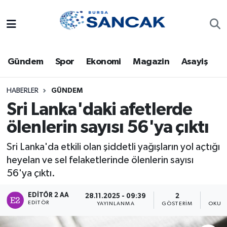
Asayiş
Hava Durumu
Gündem
Spor
Ekonomi
Magazin
Asayiş
Bursa
Trafik Durumu
Dünya
Süper Lig Puan Durumu ve Fikstür
HABERLER
GÜNDEM
Sri Lanka'daki afetlerde
Eğitim
Tüm Manşetler
ölenlerin sayısı 56'ya çıktı
Ekonomi
Son Dakika Haberleri
Sri Lanka'da etkili olan şiddetli yağışların yol açtığı
heyelan ve sel felaketlerinde ölenlerin sayısı
Genel
Haber Arşivi
56'ya çıktı.
Gündem
EDITÖR 2 AA
28.11.2025 - 09:39
2
EDITÖR
YAYINLANMA
GÖSTERIM
OKUNM
Magazin