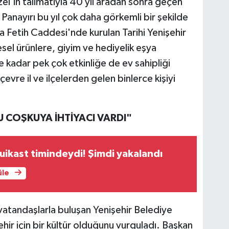
el'in talimatıyla 40 yıl aradan sonra geçen
r Panayırı bu yıl çok daha görkemli bir şekilde
da Fetih Caddesi'nde kurulan Tarihi Yenişehir
esel ürünlere, giyim ve hediyelik eşya
 kadar pek çok etkinliğe de ev sahipliği
vre il ve ilçelerden gelen binlerce kişiyi
U COŞKUYA İHTİYACI VARDI"
ikast timindeydi! Şimdi yakalandı
üle
vatandaşlarla buluşan Yenişehir Belediye
hir için bir kültür olduğunu vurguladı. Başkan