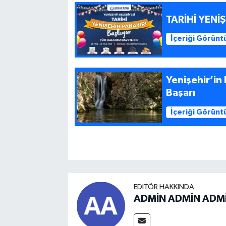
TARİHİ YENİ
İçeriği Görünt
Yenişehir’in
Başarı
İçeriği Görünt
EDITÖR HAKKINDA
ADMİN ADMİN ADM