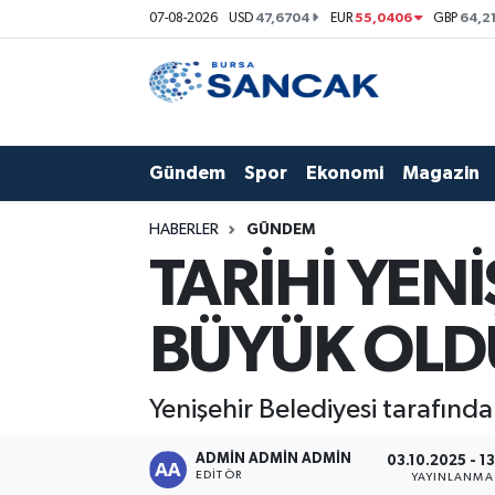
47,6704
55,0406
64,2
07-08-2026
USD
EUR
GBP
Asayiş
Hava Durumu
Bursa
Trafik Durumu
Gündem
Spor
Ekonomi
Magazin
Dünya
Süper Lig Puan Durumu ve Fikstür
HABERLER
GÜNDEM
Eğitim
Tüm Manşetler
TARİHİ YENİ
Ekonomi
Son Dakika Haberleri
BÜYÜK OLD
Genel
Haber Arşivi
Yenişehir Belediyesi tarafında
Gündem
ADMİN ADMİN ADMİN
03.10.2025 - 1
Magazin
EDITÖR
YAYINLANMA