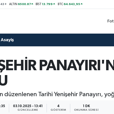
143
6500.87
13.799
64.643,95
ALTIN
BİST
BTC
Fot
Asayiş
ŞEHİR PANAYIRI'N
U
n düzenlenen Tarihi Yenişehir Panayırı, yoğ
3:35
03.10.2025 - 13:41
4
1 DK
GÜNCELLEME
GÖSTERIM
OKUNMA SÜRESI