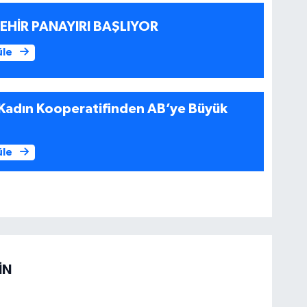
ŞEHİR PANAYIRI BAŞLIYOR
üle
 Kadın Kooperatifinden AB’ye Büyük
üle
İN