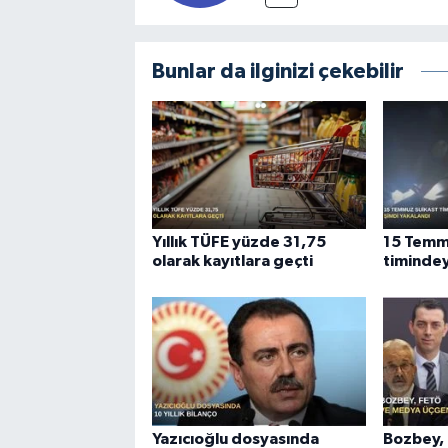
Bunlar da ilginizi çekebilir
Yıllık TÜFE yüzde 31,75
15 Temm
olarak kayıtlara geçti
timindey
Yazıcıoğlu dosyasında
Bozbey,