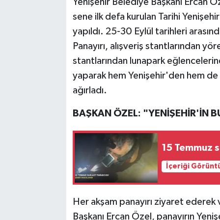
Yenişehir Belediye Başkanı Ercan Öz
sene ilk defa kurulan Tarihi Yenişehi
yapıldı. 25-30 Eylül tarihleri arasın
Panayırı, alışveriş stantlarından yör
stantlarından lunapark eğlencelerine
yaparak hem Yenişehir'den hem de çe
ağırladı.
BAŞKAN ÖZEL: "YENİŞEHİR'İN B
15 Temmuz su
İçeriği Görünt
Her akşam panayırı ziyaret ederek 
Başkanı Ercan Özel, panayırın Yenişe