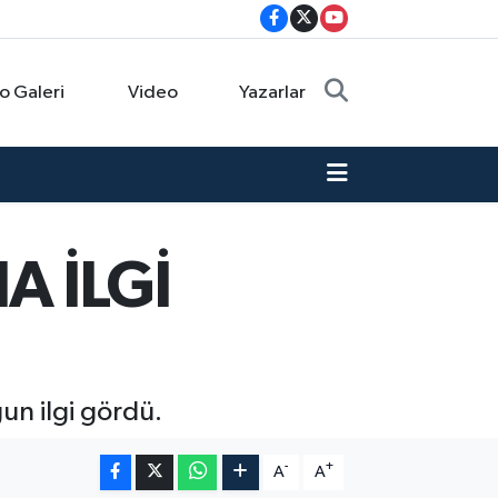
o Galeri
Video
Yazarlar
A İLGİ
un ilgi gördü.
-
+
A
A