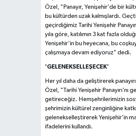
Özel, "Panayır, Yenişehir'de bir kült
bu kültürden uzak kalmışlardı. Geçt
geçirdiğimiz Tarihi Yenişehir Panayırı
yıla göre, katılımın 3 kat fazla ol
Yenişehir'in bu heyecana, bu coşkuya
çalışmaya devam ediyoruz" dedi.
'GELENEKSELLEŞECEK'
Her yıl daha da geliştirerek panayı
Özel, "Tarihi Yenişehir Panayırı'nı g
getireceğiz. Hemşehrilerimizin sosy
şehrimizin kültürel zenginliğine ka
gelenekselleştirerek Yenişehir'in ma
ifadelerini kullandı.