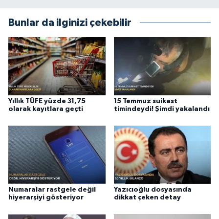
Bunlar da ilginizi çekebilir
Yıllık TÜFE yüzde 31,75
15 Temmuz suikast
olarak kayıtlara geçti
timindeydi! Şimdi yakalandı
Numaralar rastgele değil
Yazıcıoğlu dosyasında
hiyerarşiyi gösteriyor
dikkat çeken detay