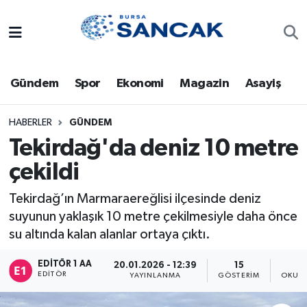
Asayiş
Hava Durumu
Gündem
Spor
Ekonomi
Magazin
Asayiş
Bursa
Trafik Durumu
Dünya
Süper Lig Puan Durumu ve Fikstür
HABERLER
GÜNDEM
Tekirdağ'da deniz 10 metre
Eğitim
Tüm Manşetler
çekildi
Ekonomi
Son Dakika Haberleri
Tekirdağ’ın Marmaraereğlisi ilçesinde deniz
suyunun yaklaşık 10 metre çekilmesiyle daha önce
Genel
Haber Arşivi
su altında kalan alanlar ortaya çıktı.
Gündem
EDITÖR 1 AA
20.01.2026 - 12:39
15
EDITÖR
YAYINLANMA
GÖSTERIM
OKUNM
Magazin