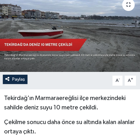
Sağlık
Siyaset
Spor
Türkiye
Paylaş
-
+
A
A
Tekirdağ'ın Marmaraereğlisi ilçe merkezindeki
sahilde deniz suyu 10 metre çekildi.
Çekilme sonucu daha önce su altında kalan alanlar
ortaya çıktı.