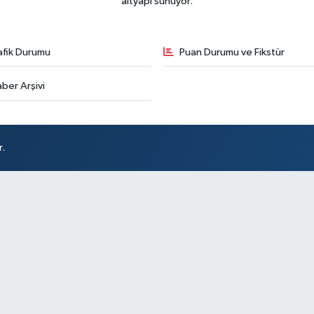
altyapı sunuyor.
afik Durumu
Puan Durumu ve Fikstür
ber Arşivi
r.