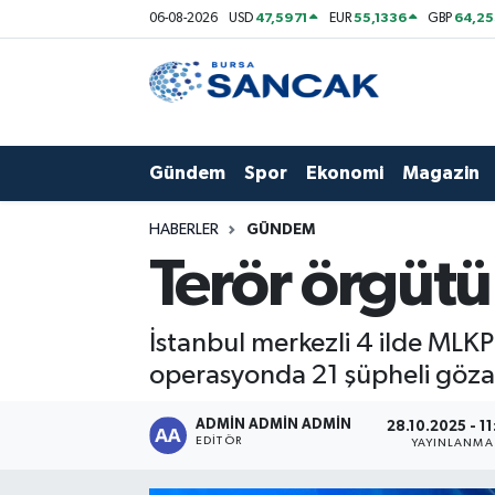
47,5971
55,1336
64,2
06-08-2026
USD
EUR
GBP
Asayiş
Hava Durumu
Bursa
Trafik Durumu
Gündem
Spor
Ekonomi
Magazin
Dünya
Süper Lig Puan Durumu ve Fikstür
HABERLER
GÜNDEM
Eğitim
Tüm Manşetler
Terör örgütü
Ekonomi
Son Dakika Haberleri
İstanbul merkezli 4 ilde MLKP 
Genel
Haber Arşivi
operasyonda 21 şüpheli gözal
Gündem
ADMİN ADMİN ADMİN
28.10.2025 - 1
EDITÖR
YAYINLANMA
Magazin