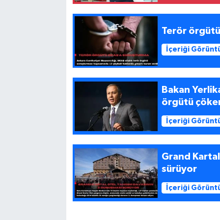
Terör örgüt
İçeriği Görünt
Bakan Yerlik
örgütü çökert
İçeriği Görünt
Grand Kartal
sürüyor
İçeriği Görünt