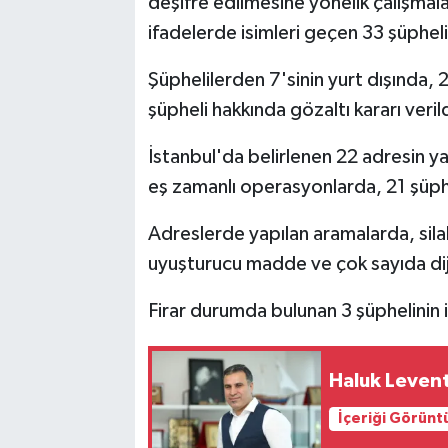
deşifre edilmesine yönelik çalışmal
ifadelerde isimleri geçen 33 şüpheli 
Şüphelilerden 7'sinin yurt dışında, 
şüpheli hakkında gözaltı kararı verild
İstanbul'da belirlenen 22 adresin ya
eş zamanlı operasyonlarda, 21 şüphe
Adreslerde yapılan aramalarda, silah
uyuşturucu madde ve çok sayıda dijit
Firar durumda bulunan 3 şüphelinin 
Haluk Levent
İçeriği Görünt