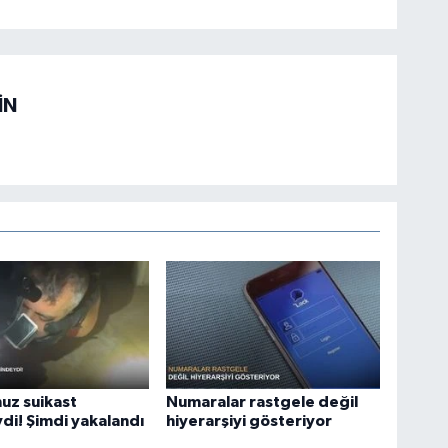
İN
uz suikast
Numaralar rastgele değil
di! Şimdi yakalandı
hiyerarşiyi gösteriyor