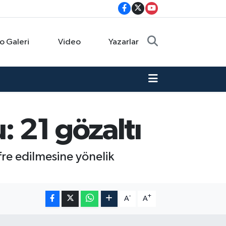
o Galeri
Video
Yazarlar
 21 gözaltı
fre edilmesine yönelik
-
+
A
A