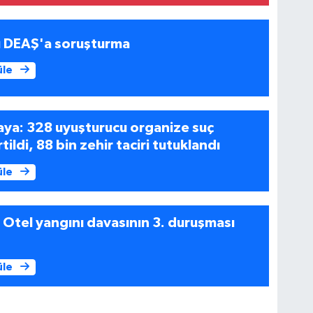
ü DEAŞ'a soruşturma
üle
aya: 328 uyuşturucu organize suç
ildi, 88 bin zehir taciri tutuklandı
üle
 Otel yangını davasının 3. duruşması
üle