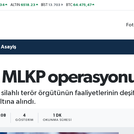
534
6518.23
13.703
64.475,47
ALTIN
BİST
BTC
Fot
Asayiş
 MLKP operasyonu:
silahlı terör örgütünün faaliyetlerinin deşi
tına alındı.
1:08
4
1 DK
GÖSTERIM
OKUNMA SÜRESI