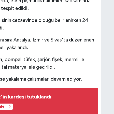
arda, etkin pişmanlık hükümleri kapsamında
tespit edildi.
2'sinin cezaevinde olduğu belirlenirken 24
i.
nı sıra Antalya, İzmir ve Sivas'ta düzenlenen
li yakalandı.
, pompalı tüfek, şarjör, fişek, mermi ile
al materyal ele geçirildi.
ise yakalama çalışmaları devam ediyor.
’in kardeşi tutuklandı
üle