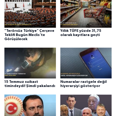
"Terörsüz Türkiye" Çerçeve
Yıllık TÜFE yüzde 31,75
Teklifi Bugün Meclis'te
olarak kayıtlara geçti
Görüşülecek
15 Temmuz suikast
Numaralar rastgele değil
timindeydi! Şimdi yakalandı
hiyerarşiyi gösteriyor