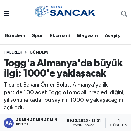
Asayiş
Hava Durumu
Gündem
Spor
Ekonomi
Magazin
Asayiş
Bursa
Trafik Durumu
Dünya
Süper Lig Puan Durumu ve Fikstür
HABERLER
GÜNDEM
Togg'a Almanya'da büyük
Eğitim
Tüm Manşetler
ilgi: 1000'e yaklaşacak
Ekonomi
Son Dakika Haberleri
Ticaret Bakanı Ömer Bolat, Almanya'ya ilk
partide 100 adet Togg otomobil ihraç edildiğini,
Genel
Haber Arşivi
yıl sonuna kadar bu sayının 1000'e yaklaşacağını
açıkladı.
Gündem
ADMİN ADMİN ADMİN
09.10.2025 - 13:51
1
EDITÖR
YAYINLANMA
GÖSTERIM
Magazin