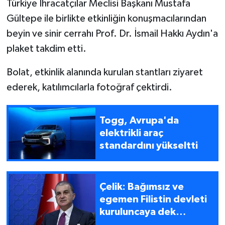
Türkiye İhracatçılar Meclisi Başkanı Mustafa
Gültepe ile birlikte etkinliğin konuşmacılarından
beyin ve sinir cerrahı Prof. Dr. İsmail Hakkı Aydın'a
plaket takdim etti.
Bolat, etkinlik alanında kurulan stantları ziyaret
ederek, katılımcılarla fotoğraf çektirdi.
Togg, Avrupa'da
elektrikli araç
standardını yükseltti
Çelik: Bağımsız ve
egemen Filistin devleti
kuruluncaya dek
mücadelemizi