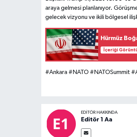
araya gelmesi planlanıyor. Görüşm
gelecek vizyonu ve ikili bölgesel iliş
Hürmüz Boğaz
İçeriği Görünt
#Ankara #NATO #NATOSummit #
EDITÖR HAKKINDA
Editör 1 Aa