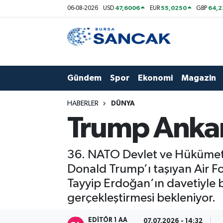
47,6006
55,0250
64,
06-08-2026
USD
EUR
GBP
Asayiş
Hava Durumu
Bursa
Trafik Durumu
Gündem
Spor
Ekonomi
Magazin
Dünya
Süper Lig Puan Durumu ve Fikstür
HABERLER
DÜNYA
Eğitim
Tüm Manşetler
Trump Ankar
Ekonomi
Son Dakika Haberleri
36. NATO Devlet ve Hükümet B
Genel
Haber Arşivi
Donald Trump’ı taşıyan Air 
Tayyip Erdoğan’ın davetiyle 
Gündem
gerçekleştirmesi bekleniyor.
Magazin
EDITÖR 1 AA
07.07.2026 - 14:32