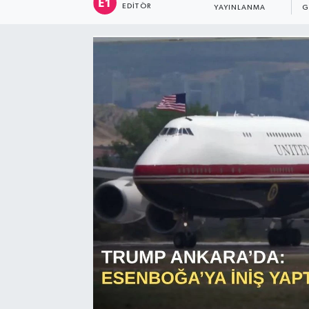
EDITÖR
YAYINLANMA
G
Sağlık
Siyaset
Spor
Türkiye