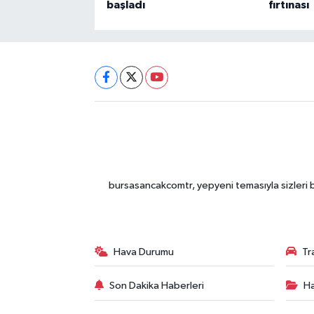
başladı
fırtınası
bursasancakcomtr, yepyeni temasıyla sizleri b
Hava Durumu
Tr
Son Dakika Haberleri
Ha