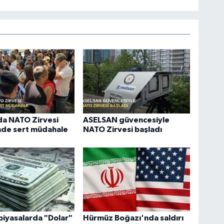
da NATO Zirvesi
ASELSAN güvencesiyle
nde sert müdahale
NATO Zirvesi başladı
piyasalarda "Dolar"
Hürmüz Boğazı'nda saldırı