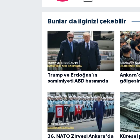
Bunlar da ilginizi çekebilir
Trump ve Erdoğan’ın
Ankara’
samimiyeti ABD basınında
gölgesi
36. NATO Zirvesi Ankara'da
Küresel 