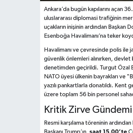
Ankara’da bugün kapılarını açan 36
uluslararası diplomasi trafiğinin me
uçakların inişinin ardından Başkan 
Esenboğa Havalimanı’na teker koy
Havalimanı ve çevresinde polis ile 
güvenlik önlemleri alınırken, devlet 
denetimden geçirildi. Turgut Özal B
NATO üyesi ülkenin bayrakları ve "
yazılı pankartlarla donatıldı. Kent 
üzere toplam 56 bin personel saha
Kritik Zirve Gündem
Resmi karşılama töreninin ardında
Başkanı Trump’ın,
saat 15.00’te
Cu