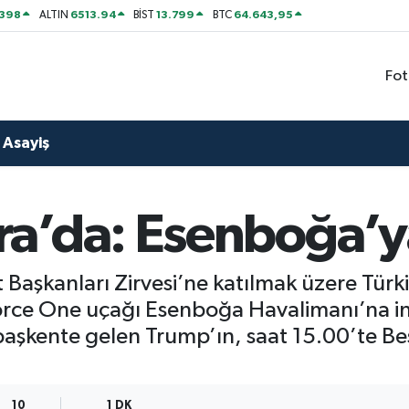
2398
6513.94
13.799
64.643,95
ALTIN
BİST
BTC
Fot
Asayiş
a’da: Esenboğa’ya 
aşkanları Zirvesi’ne katılmak üzere Türk
Force One uçağı Esenboğa Havalimanı’na 
başkente gelen Trump’ın, saat 15.00’te Beş
10
1 DK