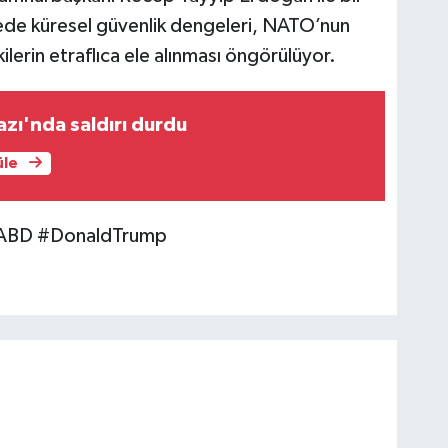
ede küresel güvenlik dengeleri, NATO’nun
kilerin etraflıca ele alınması öngörülüyor.
ı'nda saldırı durdu
üle
ABD #DonaldTrump