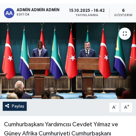
ADMİN ADMİN ADMİN
Sağlık
15.10.2025 - 16:42
6
EDITÖR
YAYINLANMA
GÖSTERIM
Siyaset
Spor
Türkiye
Paylaş
-
+
A
A
Cumhurbaşkanı Yardımcısı Cevdet Yılmaz ve
Güney Afrika Cumhuriyeti Cumhurbaşkanı