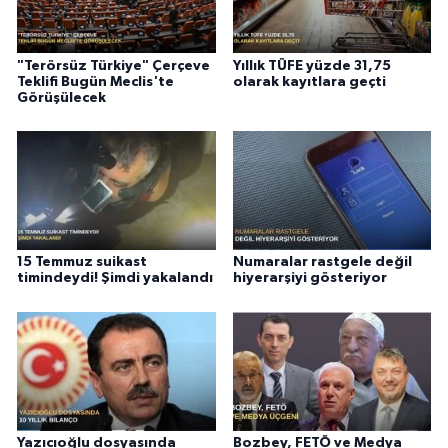
"Terörsüz Türkiye" Çerçeve
Yıllık TÜFE yüzde 31,75
Teklifi Bugün Meclis'te
olarak kayıtlara geçti
Görüşülecek
15 Temmuz suikast
Numaralar rastgele değil
timindeydi! Şimdi yakalandı
hiyerarşiyi gösteriyor
Yazıcıoğlu dosyasında
Bozbey, FETÖ ve Medya