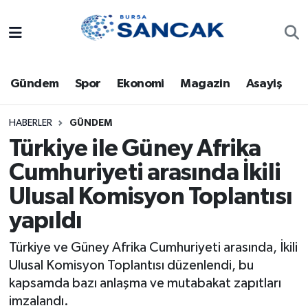
Asayiş
Hava Durumu
Gündem
Spor
Ekonomi
Magazin
Asayiş
Bursa
Trafik Durumu
Dünya
Süper Lig Puan Durumu ve Fikstür
HABERLER
GÜNDEM
Türkiye ile Güney Afrika
Eğitim
Tüm Manşetler
Cumhuriyeti arasında İkili
Ulusal Komisyon Toplantısı
Ekonomi
Son Dakika Haberleri
yapıldı
Genel
Haber Arşivi
Türkiye ve Güney Afrika Cumhuriyeti arasında, İkili
Gündem
Ulusal Komisyon Toplantısı düzenlendi, bu
kapsamda bazı anlaşma ve mutabakat zapıtları
Magazin
imzalandı.