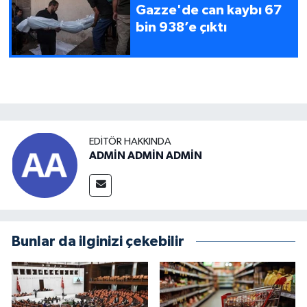
Gazze'de can kaybı 67
bin 938’e çıktı
EDITÖR HAKKINDA
ADMİN ADMİN ADMİN
Bunlar da ilginizi çekebilir