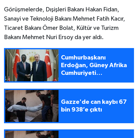
Görüşmelerde, Dışişleri Bakanı Hakan Fidan,
Sanayi ve Teknoloji Bakanı Mehmet Fatih Kacır,
Ticaret Bakanı Ömer Bolat, Kültür ve Turizm
Bakanı Mehmet Nuri Ersoy da yer aldı.
Cumhurbaşkanı
Erdoğan, Güney Afrika
Cumhuriyeti
Cumhurbaşkanı
Yardımcısı Mashatile'yi
kabul etti
Gazze'de can kaybı 67
bin 938’e çıktı