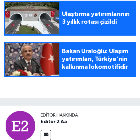
Ulaştırma yatırımlarının
3 yıllık rotası çizildi
Bakan Uraloğlu: Ulaşım
yatırımları, Türkiye'nin
kalkınma lokomotifidir
EDITÖR HAKKINDA
Editör 2 Aa