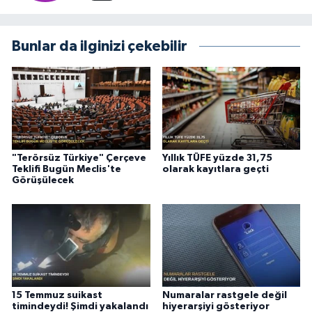
Bunlar da ilginizi çekebilir
"Terörsüz Türkiye" Çerçeve
Yıllık TÜFE yüzde 31,75
Teklifi Bugün Meclis'te
olarak kayıtlara geçti
Görüşülecek
15 Temmuz suikast
Numaralar rastgele değil
timindeydi! Şimdi yakalandı
hiyerarşiyi gösteriyor