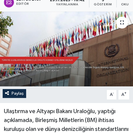
29.11.2025 - 10:42
3
EDITÖR
YAYINLANMA
GÖSTERIM
OKUNM
Sağlık
Siyaset
Spor
Türkiye
Paylaş
-
+
A
A
Ulaştırma ve Altyapı Bakanı Uraloğlu, yaptığı
açıklamada, Birleşmiş Milletlerin (BM) ihtisas
kuruluşu olan ve dünya denizciliğinin standartlarını