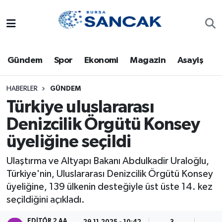
Asayiş
Hava Durumu
Gündem
Spor
Ekonomi
Magazin
Asayiş
Bursa
Trafik Durumu
Dünya
Süper Lig Puan Durumu ve Fikstür
HABERLER
GÜNDEM
Türkiye uluslararası
Eğitim
Tüm Manşetler
Denizcilik Örgütü Konsey
üyeliğine seçildi
Ekonomi
Son Dakika Haberleri
Ulaştırma ve Altyapı Bakanı Abdulkadir Uraloğlu,
Genel
Haber Arşivi
Türkiye'nin, Uluslararası Denizcilik Örgütü Konsey
üyeliğine, 139 ülkenin desteğiyle üst üste 14. kez
Gündem
seçildiğini açıkladı.
Magazin
EDITÖR 2 AA