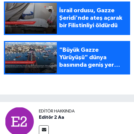
İsrail ordusu, Gazze
Şeridi'nde ateş açarak
bir Filistinliyi öldürdü
"Büyük Gazze
Yürüyüşü" dünya
basınında geniş yer
buldu
EDITÖR HAKKINDA
Editör 2 Aa