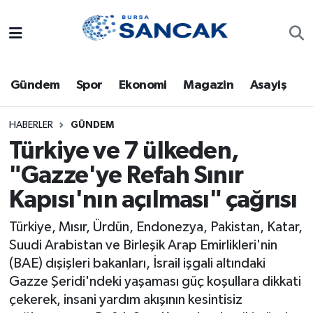
Asayiş
Hava Durumu
Gündem
Spor
Ekonomi
Magazin
Asayiş
Bursa
Trafik Durumu
Dünya
Süper Lig Puan Durumu ve Fikstür
HABERLER
GÜNDEM
Türkiye ve 7 ülkeden,
Eğitim
Tüm Manşetler
"Gazze'ye Refah Sınır
Kapısı'nın açılması" çağrısı
Ekonomi
Son Dakika Haberleri
Türkiye, Mısır, Ürdün, Endonezya, Pakistan, Katar,
Genel
Haber Arşivi
Suudi Arabistan ve Birleşik Arap Emirlikleri'nin
(BAE) dışişleri bakanları, İsrail işgali altındaki
Gündem
Gazze Şeridi'ndeki yaşaması güç koşullara dikkati
çekerek, insani yardım akışının kesintisiz
Magazin