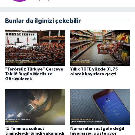
Bunlar da ilginizi çekebilir
"Terörsüz Türkiye" Çerçeve
Yıllık TÜFE yüzde 31,75
Teklifi Bugün Meclis'te
olarak kayıtlara geçti
Görüşülecek
15 Temmuz suikast
Numaralar rastgele değil
timindeydi! Şimdi yakalandı
hiyerarşiyi gösteriyor