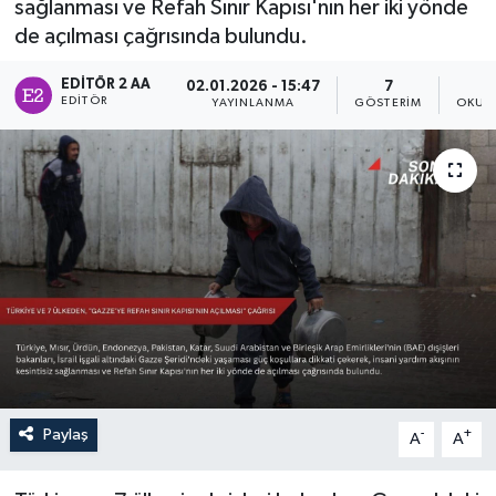
sağlanması ve Refah Sınır Kapısı'nın her iki yönde
de açılması çağrısında bulundu.
Sağlık
EDITÖR 2 AA
02.01.2026 - 15:47
7
Siyaset
EDITÖR
YAYINLANMA
GÖSTERIM
OKUN
Spor
Türkiye
Paylaş
-
+
A
A