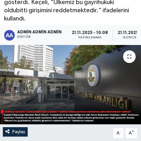
gösterdi. Keçeli, "Ülkemiz bu gayrihukuki
oldubitti girişimini reddetmektedir." ifadelerini
Sağlık
kullandı.
Siyaset
ADMİN ADMİN ADMİN
21.11.2025 - 10:08
21.11.2025 
EDITÖR
YAYINLANMA
GÜNCELL
Spor
Türkiye
Paylaş
-
+
A
A