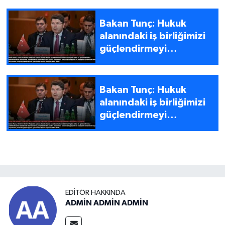
Bakan Tunç: Hukuk
alanındaki iş birliğimizi
güçlendirmeyi
hedefliyoruz
Bakan Tunç: Hukuk
alanındaki iş birliğimizi
güçlendirmeyi
hedefliyoruz
EDITÖR HAKKINDA
ADMİN ADMİN ADMİN