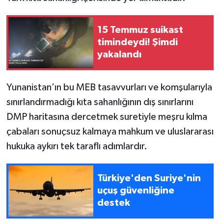
15 Temmuz suikast
timindeydi! Şimdi
yakalandı
Yunanistan’ın bu MEB tasavvurları ve komşularıyla
sınırlandırmadığı kıta sahanlığının dış sınırlarını
DMP haritasına dercetmek suretiyle meşru kılma
çabaları sonuçsuz kalmaya mahkum ve uluslararası
hukuka aykırı tek taraflı adımlardır.
Türkiye'den Suriye'nin
uçuş güvenliğine
destek