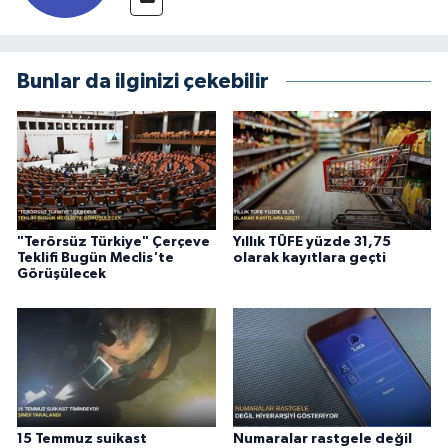
Bunlar da ilginizi çekebilir
"Terörsüz Türkiye" Çerçeve
Yıllık TÜFE yüzde 31,75
Teklifi Bugün Meclis'te
olarak kayıtlara geçti
Görüşülecek
15 Temmuz suikast
Numaralar rastgele değil