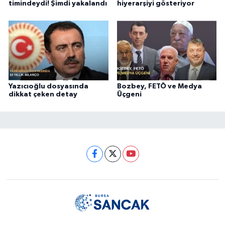
timindeydi! Şimdi yakalandı
hiyerarşiyi gösteriyor
Yazıcıoğlu dosyasında
Bozbey, FETÖ ve Medya
dikkat çeken detay
Üçgeni