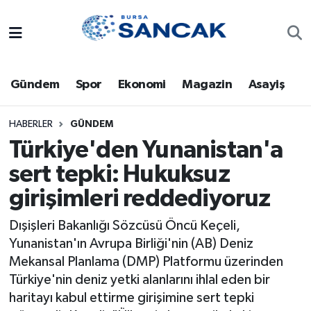
Asayiş
Hava Durumu
Gündem
Spor
Ekonomi
Magazin
Asayiş
Bursa
Trafik Durumu
Dünya
Süper Lig Puan Durumu ve Fikstür
HABERLER
GÜNDEM
Türkiye'den Yunanistan'a
Eğitim
Tüm Manşetler
sert tepki: Hukuksuz
girişimleri reddediyoruz
Ekonomi
Son Dakika Haberleri
Dışişleri Bakanlığı Sözcüsü Öncü Keçeli,
Genel
Haber Arşivi
Yunanistan'ın Avrupa Birliği'nin (AB) Deniz
Mekansal Planlama (DMP) Platformu üzerinden
Gündem
Türkiye'nin deniz yetki alanlarını ihlal eden bir
haritayı kabul ettirme girişimine sert tepki
Magazin