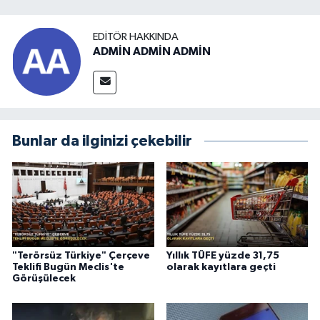
EDITÖR HAKKINDA
ADMİN ADMİN ADMİN
Bunlar da ilginizi çekebilir
"Terörsüz Türkiye" Çerçeve
Yıllık TÜFE yüzde 31,75
Teklifi Bugün Meclis'te
olarak kayıtlara geçti
Görüşülecek