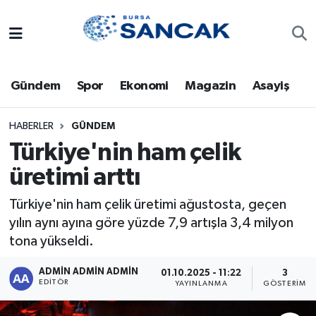
Asayiş
Hava Durumu
Gündem
Spor
Ekonomi
Magazin
Asayiş
Bursa
Trafik Durumu
Dünya
Süper Lig Puan Durumu ve Fikstür
HABERLER
GÜNDEM
Türkiye'nin ham çelik
Eğitim
Tüm Manşetler
üretimi arttı
Ekonomi
Son Dakika Haberleri
Türkiye'nin ham çelik üretimi ağustosta, geçen
yılın aynı ayına göre yüzde 7,9 artışla 3,4 milyon
Genel
Haber Arşivi
tona yükseldi.
Gündem
ADMİN ADMİN ADMİN
01.10.2025 - 11:22
3
EDITÖR
YAYINLANMA
GÖSTERIM
Magazin