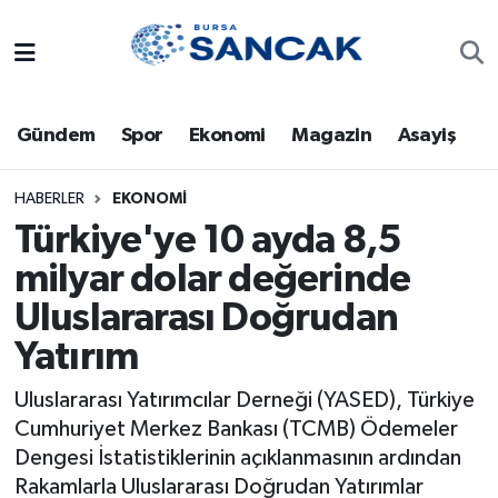
Asayiş
Hava Durumu
Gündem
Spor
Ekonomi
Magazin
Asayiş
Bursa
Trafik Durumu
Dünya
Süper Lig Puan Durumu ve Fikstür
HABERLER
EKONOMI
Türkiye'ye 10 ayda 8,5
Eğitim
Tüm Manşetler
milyar dolar değerinde
Uluslararası Doğrudan
Ekonomi
Son Dakika Haberleri
Yatırım
Genel
Haber Arşivi
Uluslararası Yatırımcılar Derneği (YASED), Türkiye
Gündem
Cumhuriyet Merkez Bankası (TCMB) Ödemeler
Dengesi İstatistiklerinin açıklanmasının ardından
Magazin
Rakamlarla Uluslararası Doğrudan Yatırımlar