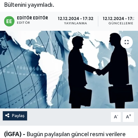
Bültenini yayımladı.
Sağlık
EDITÖR EDITÖR
12.12.2024 - 17:32
12.12.2024 - 17:3
EDITÖR
YAYINLANMA
GÜNCELLEME
Siyaset
Spor
Türkiye
Paylaş
-
+
A
A
(İGFA) -
Bugün paylaşılan güncel resmi verilere