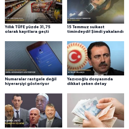
Yıllık TÜFE yüzde 31,75
15 Temmuz suikast
olarak kayıtlara geçti
timindeydi! Şimdi yakalandı
Numaralar rastgele değil
Yazıcıoğlu dosyasında
hiyerarşiyi gösteriyor
dikkat çeken detay