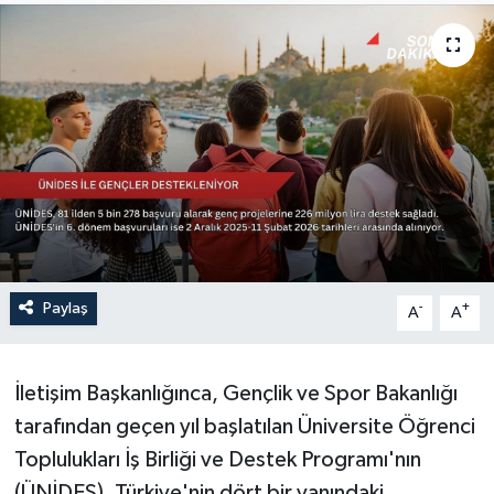
Sağlık
Siyaset
Spor
Türkiye
Paylaş
-
+
A
A
İletişim Başkanlığınca, Gençlik ve Spor Bakanlığı
tarafından geçen yıl başlatılan Üniversite Öğrenci
Toplulukları İş Birliği ve Destek Programı'nın
(ÜNİDES), Türkiye'nin dört bir yanındaki