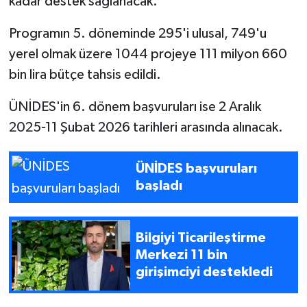
kadar destek sağlanacak.
Programın 5. döneminde 295'i ulusal, 749'u
yerel olmak üzere 1044 projeye 111 milyon 660
bin lira bütçe tahsis edildi.
ÜNİDES'in 6. dönem başvuruları ise 2 Aralık
2025-11 Şubat 2026 tarihleri arasında alınacak.
ÜNİDES başvuruları
başladı
Bilgiyi Ticarileştirme
Merkezi 11 bin
girişimciyi destekledi