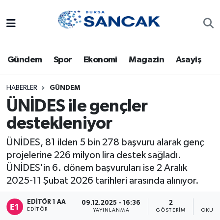
Asayiş
Hava Durumu
Gündem
Spor
Ekonomi
Magazin
Asayiş
Bursa
Trafik Durumu
Dünya
Süper Lig Puan Durumu ve Fikstür
HABERLER
GÜNDEM
ÜNİDES ile gençler
Eğitim
Tüm Manşetler
destekleniyor
Ekonomi
Son Dakika Haberleri
ÜNİDES, 81 ilden 5 bin 278 başvuru alarak genç
projelerine 226 milyon lira destek sağladı.
Genel
Haber Arşivi
ÜNİDES'in 6. dönem başvuruları ise 2 Aralık
2025-11 Şubat 2026 tarihleri arasında alınıyor.
Gündem
EDITÖR 1 AA
09.12.2025 - 16:36
2
EDITÖR
YAYINLANMA
GÖSTERIM
OKUNM
Magazin