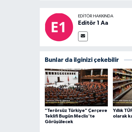
EDITÖR HAKKINDA
Editör 1 Aa
Bunlar da ilginizi çekebilir
"Terörsüz Türkiye" Çerçeve
Yıllık T
Teklifi Bugün Meclis'te
olarak k
Görüşülecek