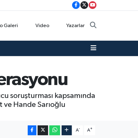
o Galeri
Video
Yazarlar
perasyonu
rucu soruşturması kapsamında
et ve Hande Sarıoğlu
-
+
A
A