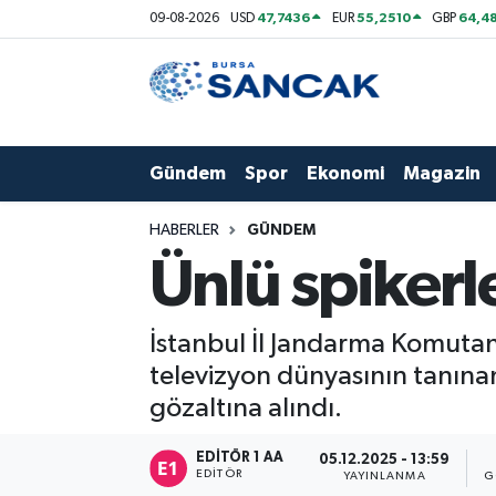
47,7436
55,2510
64,48
09-08-2026
USD
EUR
GBP
Asayiş
Hava Durumu
Bursa
Trafik Durumu
Gündem
Spor
Ekonomi
Magazin
Dünya
Süper Lig Puan Durumu ve Fikstür
HABERLER
GÜNDEM
Eğitim
Tüm Manşetler
Ünlü spiker
Ekonomi
Son Dakika Haberleri
İstanbul İl Jandarma Komutan
Genel
Haber Arşivi
televizyon dünyasının tanına
gözaltına alındı.
Gündem
EDITÖR 1 AA
05.12.2025 - 13:59
EDITÖR
Magazin
YAYINLANMA
G