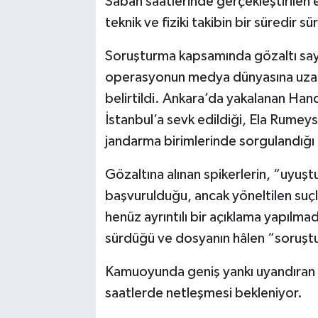
Sabah saatlerinde gerçekleştirilen
teknik ve fiziki takibin bir süredir s
Soruşturma kapsamında gözaltı sayısı
operasyonun medya dünyasına uzana
belirtildi. Ankara’da yakalanan Han
İstanbul’a sevk edildiği, Ela Rumeys
jandarma birimlerinde sorgulandığı a
Gözaltına alınan spikerlerin, “uyuşt
başvurulduğu, ancak yöneltilen suçl
henüz ayrıntılı bir açıklama yapılmad
sürdüğü ve dosyanın hâlen “soruşt
Kamuoyunda geniş yankı uyandıran op
saatlerde netleşmesi bekleniyor.