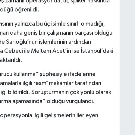
 eş zamanlı operasyonda, üç spiker hakkında
ürdüğü öğrenildi.
nın yalnızca bu üç isimle sınırlı olmadığı,
n daha geniş bir çalışmanın parçası olduğu
de Sarıoğlu’nun işlemlerinin ardından
a Cebeci ile Meltem Acet’in ise İstanbul’daki
ktarıldı.
urucu kullanma” şüphesiyle ifadelerine
amalarla ilgili resmî makamlar tarafından
ığı bildirildi. Soruşturmanın çok yönlü olarak
urma aşamasında” olduğu vurgulandı.
erasyonla ilgili gelişmelerin ilerleyen