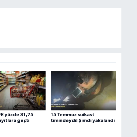
ÜFE yüzde 31,75
15 Temmuz suikast
ayıtlara geçti
timindeydi! Şimdi yakalandı