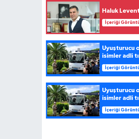
Haluk Levent
İçeriği Görünt
Uyuşturucu o
isimler adli t
İçeriği Görünt
Uyuşturucu o
isimler adli t
İçeriği Görünt