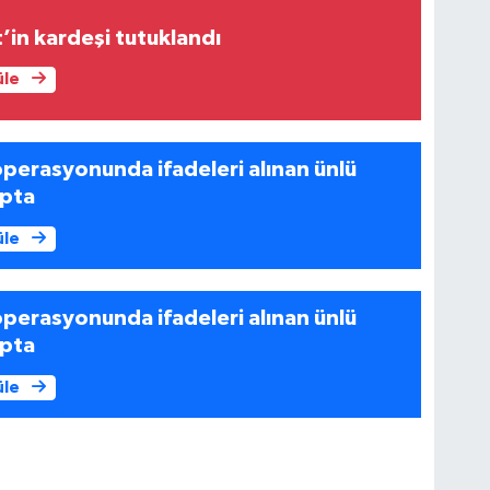
’in kardeşi tutuklandı
üle
perasyonunda ifadeleri alınan ünlü
ıpta
üle
perasyonunda ifadeleri alınan ünlü
ıpta
üle