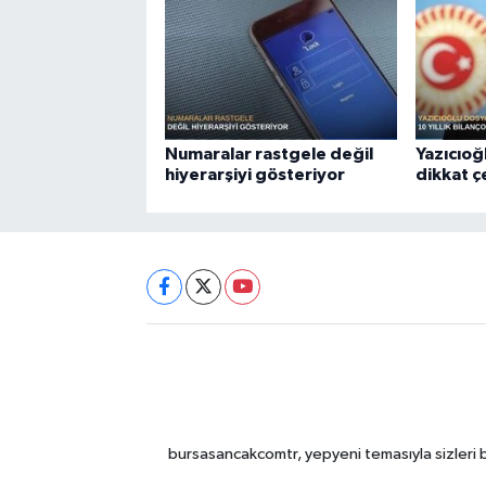
Numaralar rastgele değil
Yazıcıoğ
hiyerarşiyi gösteriyor
dikkat 
bursasancakcomtr, yepyeni temasıyla sizleri b