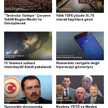
"Terörsüz Türkiye" Çerçeve
Yıllık TÜFE yüzde 31,75
Teklifi Bugün Meclis'te
olarak kayıtlara geçti
Görüşülecek
15 Temmuz suikast
Numaralar rastgele değil
timindeydi! Şimdi yakalandı
hiyerarşiyi gösteriyor
Yazıcıoğlu dosyasında
Bozbey, FETÖ ve Medya