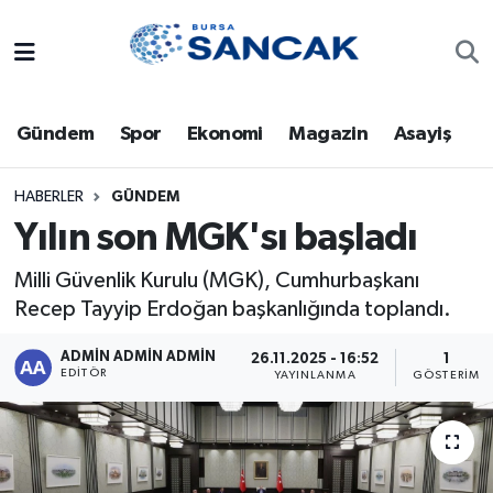
Asayiş
Hava Durumu
Gündem
Spor
Ekonomi
Magazin
Asayiş
Bursa
Trafik Durumu
Dünya
Süper Lig Puan Durumu ve Fikstür
HABERLER
GÜNDEM
Yılın son MGK'sı başladı
Eğitim
Tüm Manşetler
Milli Güvenlik Kurulu (MGK), Cumhurbaşkanı
Recep Tayyip Erdoğan başkanlığında toplandı.
Ekonomi
Son Dakika Haberleri
ADMİN ADMİN ADMİN
26.11.2025 - 16:52
1
Genel
Haber Arşivi
EDITÖR
YAYINLANMA
GÖSTERIM
Gündem
Magazin