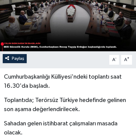
Sağlık
Siyaset
Spor
Türkiye
Paylaş
-
+
A
A
Cumhurbaşkanlığı Külliyesi'ndeki toplantı saat
16.30'da başladı.
Toplantıda; Terörsüz Türkiye hedefinde gelinen
son aşama değerlendirilecek.
Sahadan gelen istihbarat çalışmaları masada
olacak.