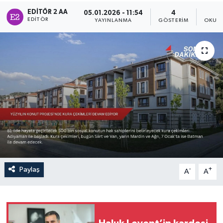
EDITÖR 2 AA
05.01.2026 - 11:54
4
Sağlık
EDITÖR
YAYINLANMA
GÖSTERIM
OKUNM
Siyaset
Spor
Türkiye
Paylaş
-
+
A
A