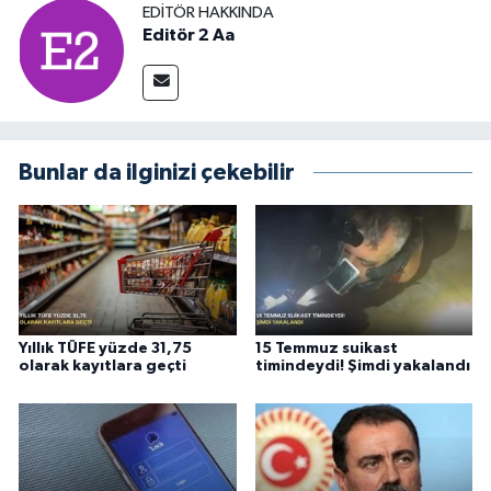
EDITÖR HAKKINDA
Editör 2 Aa
Bunlar da ilginizi çekebilir
Yıllık TÜFE yüzde 31,75
15 Temmuz suikast
olarak kayıtlara geçti
timindeydi! Şimdi yakalandı