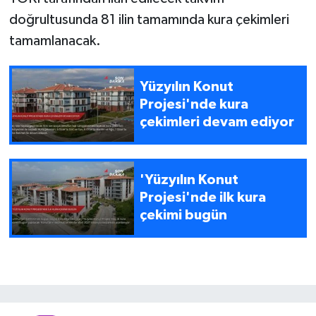
doğrultusunda 81 ilin tamamında kura çekimleri
tamamlanacak.
Yüzyılın Konut
Projesi'nde kura
çekimleri devam ediyor
'Yüzyılın Konut
Projesi'nde ilk kura
çekimi bugün