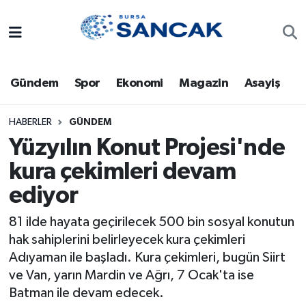
Asayiş
Hava Durumu
Gündem
Spor
Ekonomi
Magazin
Asayiş
Bursa
Trafik Durumu
Dünya
Süper Lig Puan Durumu ve Fikstür
HABERLER
GÜNDEM
Yüzyılın Konut Projesi'nde
Eğitim
Tüm Manşetler
kura çekimleri devam
ediyor
Ekonomi
Son Dakika Haberleri
81 ilde hayata geçirilecek 500 bin sosyal konutun
Genel
Haber Arşivi
hak sahiplerini belirleyecek kura çekimleri
Adıyaman ile başladı. Kura çekimleri, bugün Siirt
Gündem
ve Van, yarın Mardin ve Ağrı, 7 Ocak'ta ise
Batman ile devam edecek.
Magazin