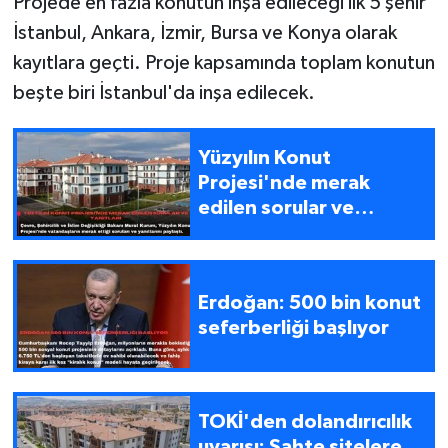
Projede en fazla konutun inşa edileceği ilk 5 şehir
İstanbul, Ankara, İzmir, Bursa ve Konya olarak
kayıtlara geçti. Proje kapsamında toplam konutun
beşte biri İstanbul'da inşa edilecek.
Yüzyılın Konut
Projesi'nde merak
edilen sorular ve
yanıtları
Erdoğan: 500 bin konut
seferberliği başlıyor
TOKİ'den dolandırıcılık
uyarısı: Sahte sitelere