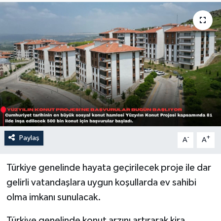
Sağlık
Siyaset
Spor
Türkiye
Paylaş
-
+
A
A
Türkiye genelinde hayata geçirilecek proje ile dar
gelirli vatandaşlara uygun koşullarda ev sahibi
olma imkanı sunulacak.
Türkiye genelinde konut arzını artırarak kira