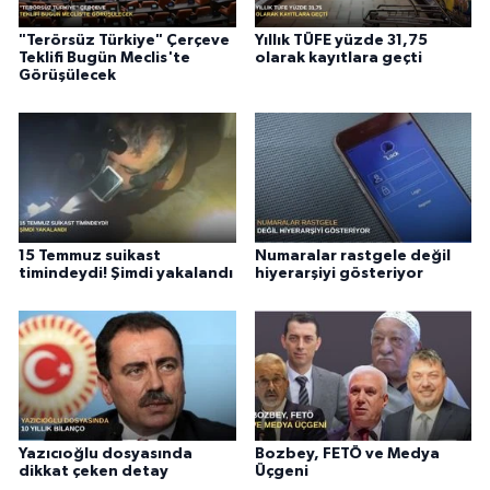
"Terörsüz Türkiye" Çerçeve
Yıllık TÜFE yüzde 31,75
Teklifi Bugün Meclis'te
olarak kayıtlara geçti
Görüşülecek
15 Temmuz suikast
Numaralar rastgele değil
timindeydi! Şimdi yakalandı
hiyerarşiyi gösteriyor
Yazıcıoğlu dosyasında
Bozbey, FETÖ ve Medya
dikkat çeken detay
Üçgeni