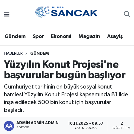
Asayiş
Hava Durumu
Gündem
Spor
Ekonomi
Magazin
Asayiş
Bursa
Trafik Durumu
Dünya
Süper Lig Puan Durumu ve Fikstür
HABERLER
GÜNDEM
Yüzyılın Konut Projesi'ne
Eğitim
Tüm Manşetler
başvurular bugün başlıyor
Ekonomi
Son Dakika Haberleri
Cumhuriyet tarihinin en büyük sosyal konut
hamlesi Yüzyılın Konut Projesi kapsamında 81 ilde
Genel
Haber Arşivi
inşa edilecek 500 bin konut için başvurular
başladı.
Gündem
ADMİN ADMİN ADMİN
10.11.2025 - 09:57
2
EDITÖR
YAYINLANMA
GÖSTERIM
Magazin