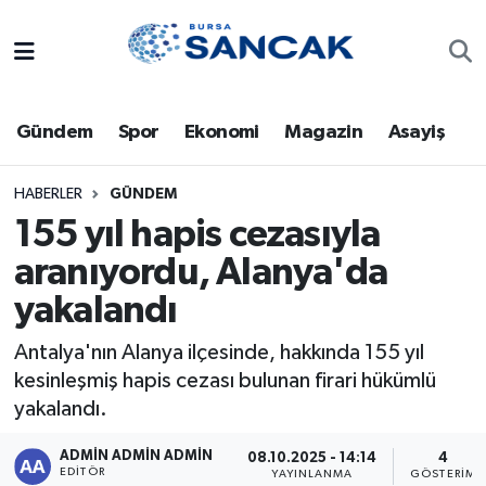
Asayiş
Hava Durumu
Gündem
Spor
Ekonomi
Magazin
Asayiş
Bursa
Trafik Durumu
Dünya
Süper Lig Puan Durumu ve Fikstür
HABERLER
GÜNDEM
155 yıl hapis cezasıyla
Eğitim
Tüm Manşetler
aranıyordu, Alanya'da
yakalandı
Ekonomi
Son Dakika Haberleri
Antalya'nın Alanya ilçesinde, hakkında 155 yıl
Genel
Haber Arşivi
kesinleşmiş hapis cezası bulunan firari hükümlü
yakalandı.
Gündem
ADMİN ADMİN ADMİN
08.10.2025 - 14:14
4
Magazin
EDITÖR
YAYINLANMA
GÖSTERIM