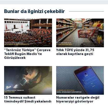
Bunlar da ilginizi çekebilir
"Terörsüz Türkiye" Çerçeve
Yıllık TÜFE yüzde 31,75
Teklifi Bugün Meclis'te
olarak kayıtlara geçti
Görüşülecek
15 Temmuz suikast
Numaralar rastgele değil
timindeydi! Şimdi yakalandı
hiyerarşiyi gösteriyor