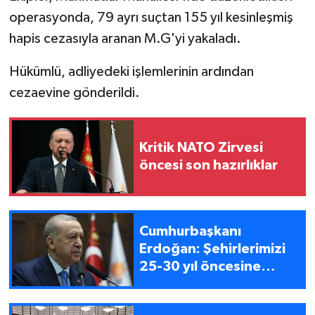
operasyonda, 79 ayrı suçtan 155 yıl kesinleşmiş
hapis cezasıyla aranan M.G'yi yakaladı.
Hükümlü, adliyedeki işlemlerinin ardından
cezaevine gönderildi.
Kritik NATO Zirvesi
öncesi son hazırlıklar
Cumhurbaşkanı
Erdoğan: Şehirlerimizi
25-30 yıl öncesine
götürdünüz