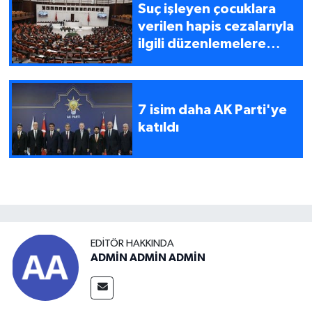
Suç işleyen çocuklara
verilen hapis cezalarıyla
ilgili düzenlemelere
gidilecek
7 isim daha AK Parti'ye
katıldı
EDITÖR HAKKINDA
ADMİN ADMİN ADMİN