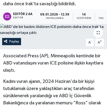
daha önce Irak'ta savaştığı bildirildi.
Sağlık
EDITÖR 2 AA
09.01.2026 - 12:39
14
EDITÖR
YAYINLANMA
GÖSTERIM
OKUN
Siyaset
Spor
Paylaş
-
+
A
A
Türkiye
Associated Press (AP), Minneapolis kentinde bir
ABD vatandaşını vuran ICE polisine ilişkin kayıtlara
ulaştı.
Kadını vuran ajanın, 2024 Haziran'da bir kişiyi
tutuklamak üzere yaklaştıkları araç tarafından
sürüklenerek yaralandığı ve ABD İç Güvenlik
Bakanlığınca da yaralanan memuru "Ross" olarak