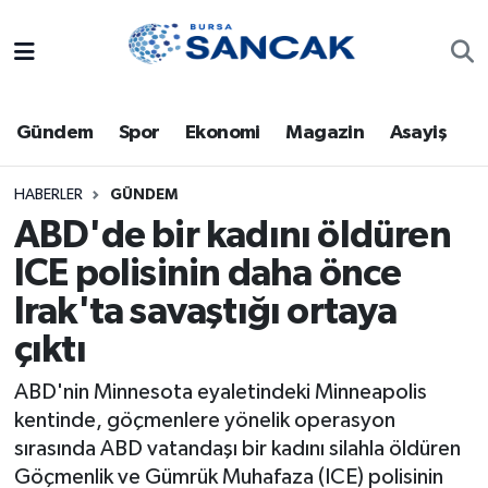
Asayiş
Hava Durumu
Gündem
Spor
Ekonomi
Magazin
Asayiş
Bursa
Trafik Durumu
Dünya
Süper Lig Puan Durumu ve Fikstür
HABERLER
GÜNDEM
ABD'de bir kadını öldüren
Eğitim
Tüm Manşetler
ICE polisinin daha önce
Irak'ta savaştığı ortaya
Ekonomi
Son Dakika Haberleri
çıktı
Genel
Haber Arşivi
ABD'nin Minnesota eyaletindeki Minneapolis
Gündem
kentinde, göçmenlere yönelik operasyon
sırasında ABD vatandaşı bir kadını silahla öldüren
Magazin
Göçmenlik ve Gümrük Muhafaza (ICE) polisinin