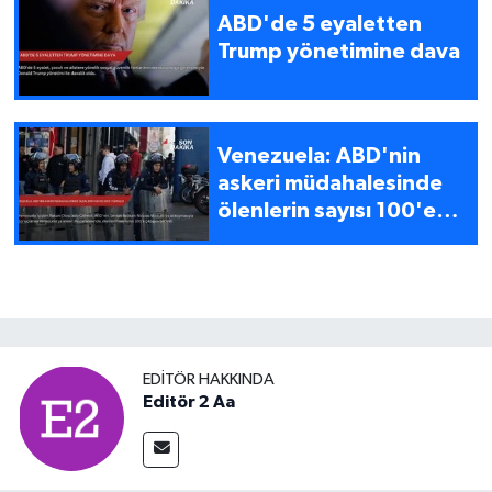
ABD'de 5 eyaletten
Trump yönetimine dava
Venezuela: ABD'nin
askeri müdahalesinde
ölenlerin sayısı 100'e
yükseldi
EDITÖR HAKKINDA
Editör 2 Aa