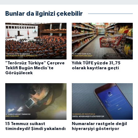
Bunlar da ilginizi çekebilir
"Terörsüz Türkiye" Çerçeve
Yıllık TÜFE yüzde 31,75
Teklifi Bugün Meclis'te
olarak kayıtlara geçti
Görüşülecek
15 Temmuz suikast
Numaralar rastgele değil
timindeydi! Şimdi yakalandı
hiyerarşiyi gösteriyor