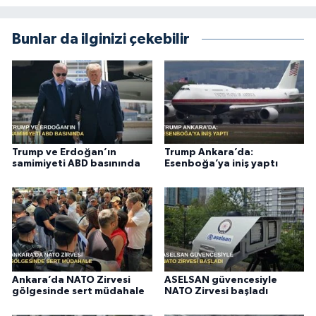
Bunlar da ilginizi çekebilir
Trump ve Erdoğan’ın
Trump Ankara’da:
samimiyeti ABD basınında
Esenboğa’ya iniş yaptı
Ankara’da NATO Zirvesi
ASELSAN güvencesiyle
gölgesinde sert müdahale
NATO Zirvesi başladı