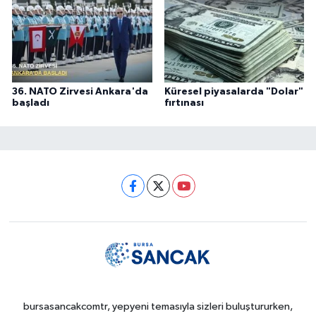
36. NATO Zirvesi Ankara'da
Küresel piyasalarda "Dolar"
başladı
fırtınası
bursasancakcomtr, yepyeni temasıyla sizleri buluştururken,