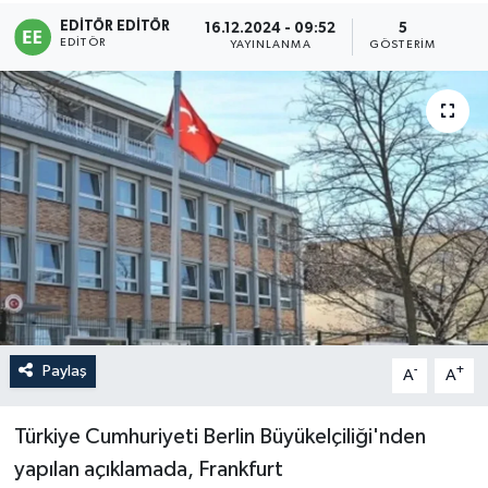
EDITÖR EDITÖR
16.12.2024 - 09:52
5
Sağlık
EDITÖR
YAYINLANMA
GÖSTERIM
Siyaset
Spor
Türkiye
Paylaş
-
+
A
A
Türkiye Cumhuriyeti Berlin Büyükelçiliği'nden
yapılan açıklamada, Frankfurt