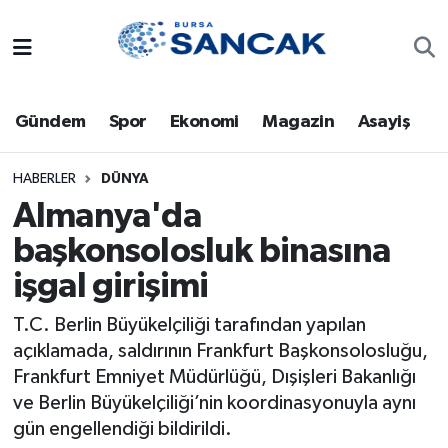
Asayiş
Hava Durumu
Gündem
Spor
Ekonomi
Magazin
Asayiş
Bursa
Trafik Durumu
Dünya
Süper Lig Puan Durumu ve Fikstür
HABERLER
DÜNYA
Almanya'da
Eğitim
Tüm Manşetler
başkonsolosluk binasına
işgal girişimi
Ekonomi
Son Dakika Haberleri
T.C. Berlin Büyükelçiliği tarafından yapılan
Genel
Haber Arşivi
açıklamada, saldırının Frankfurt Başkonsolosluğu,
Frankfurt Emniyet Müdürlüğü, Dışişleri Bakanlığı
Gündem
ve Berlin Büyükelçiliği’nin koordinasyonuyla aynı
gün engellendiği bildirildi.
Magazin