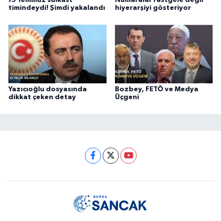
15 Temmuz suikast
Numaralar rastgele değil
timindeydi! Şimdi yakalandı
hiyerarşiyi gösteriyor
Yazıcıoğlu dosyasında
Bozbey, FETÖ ve Medya
dikkat çeken detay
Üçgeni