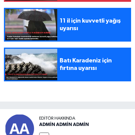
11 il için kuvvetli yağış
uyarısı
Batı Karadeniz için
fırtına uyarısı
EDITÖR HAKKINDA
ADMİN ADMİN ADMİN