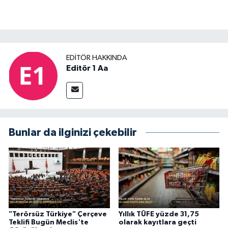
EDITÖR HAKKINDA
Editör 1 Aa
Bunlar da ilginizi çekebilir
"Terörsüz Türkiye" Çerçeve
Yıllık TÜFE yüzde 31,75
Teklifi Bugün Meclis'te
olarak kayıtlara geçti