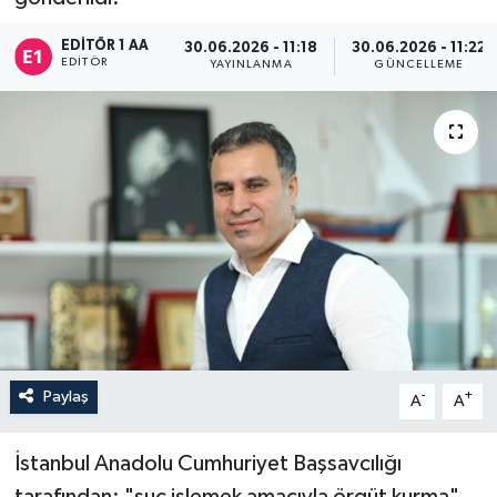
Sağlık
EDITÖR 1 AA
30.06.2026 - 11:18
30.06.2026 - 11:22
EDITÖR
YAYINLANMA
GÜNCELLEME
Siyaset
Spor
Türkiye
Paylaş
-
+
A
A
İstanbul Anadolu Cumhuriyet Başsavcılığı
tarafından; "suç işlemek amacıyla örgüt kurma",