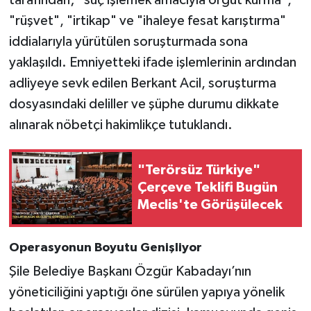
"rüşvet", "irtikap" ve "ihaleye fesat karıştırma"
iddialarıyla yürütülen soruşturmada sona
yaklaşıldı. Emniyetteki ifade işlemlerinin ardından
adliyeye sevk edilen Berkant Acil, soruşturma
dosyasındaki deliller ve şüphe durumu dikkate
alınarak nöbetçi hakimlikçe tutuklandı.
"Terörsüz Türkiye"
Çerçeve Teklifi Bugün
Meclis'te Görüşülecek
Operasyonun Boyutu Genişliyor
Şile Belediye Başkanı Özgür Kabadayı’nın
yöneticiliğini yaptığı öne sürülen yapıya yönelik