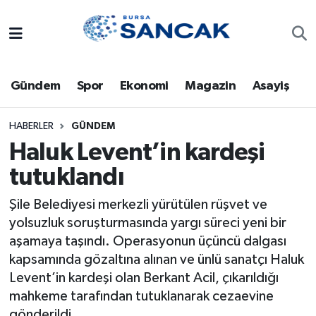
Asayiş
Hava Durumu
Gündem
Spor
Ekonomi
Magazin
Asayiş
Bursa
Trafik Durumu
Dünya
Süper Lig Puan Durumu ve Fikstür
HABERLER
GÜNDEM
Haluk Levent’in kardeşi
Eğitim
Tüm Manşetler
tutuklandı
Ekonomi
Son Dakika Haberleri
Şile Belediyesi merkezli yürütülen rüşvet ve
yolsuzluk soruşturmasında yargı süreci yeni bir
Genel
Haber Arşivi
aşamaya taşındı. Operasyonun üçüncü dalgası
kapsamında gözaltına alınan ve ünlü sanatçı Haluk
Gündem
Levent’in kardeşi olan Berkant Acil, çıkarıldığı
mahkeme tarafından tutuklanarak cezaevine
Magazin
gönderildi.