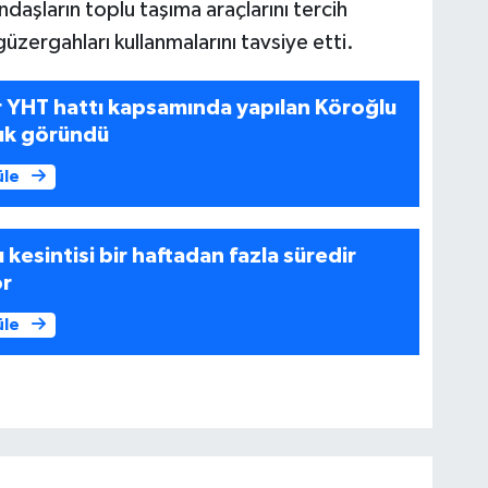
andaşların toplu taşıma araçlarını tercih
güzergahları kullanmalarını tavsiye etti.
 YHT hattı kapsamında yapılan Köroğlu
şık göründü
üle
kesintisi bir haftadan fazla süredir
or
üle