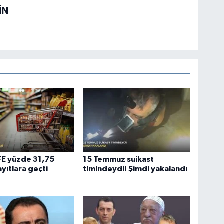
İN
ÜFE yüzde 31,75
15 Temmuz suikast
ayıtlara geçti
timindeydi! Şimdi yakalandı