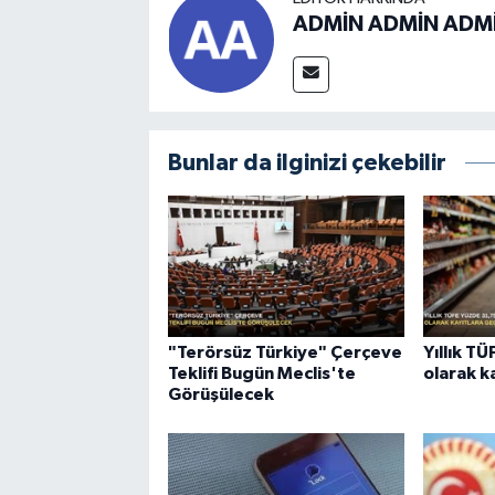
ADMİN ADMİN ADM
Bunlar da ilginizi çekebilir
"Terörsüz Türkiye" Çerçeve
Yıllık T
Teklifi Bugün Meclis'te
olarak k
Görüşülecek