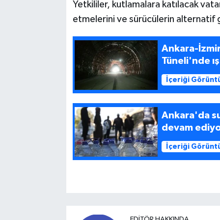
Yetkililer, kutlamalara katılacak vat
etmelerini ve sürücülerin alternatif 
Ankara-İzmir
Tüneli'nde ı
İçeriği Görünt
Ankara'da su 
devam ediy
İçeriği Görünt
EDITÖR HAKKINDA