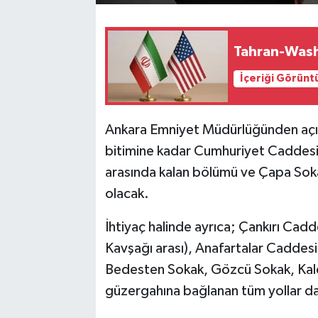
Tahran-Wash
İçeriği Görünt
Ankara Emniyet Müdürlüğünden aç
bitimine kadar Cumhuriyet Caddesi’
arasında kalan bölümü ve Çapa Sokağı
olacak.
İhtiyaç halinde ayrıca; Çankırı Cad
Kavşağı arası), Anafartalar Caddesi
Bedesten Sokak, Gözcü Sokak, Kalek
güzergahına bağlanan tüm yollar da ç