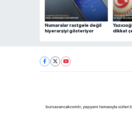
Numaralar rastgele değil
Yazıcıoğ
hiyerarşiyi gösteriyor
dikkat 
bursasancakcomtr, yepyeni temasıyla sizleri b