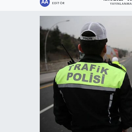
EDITÖR
YAYINLANM
Sağlık
Siyaset
Spor
Türkiye