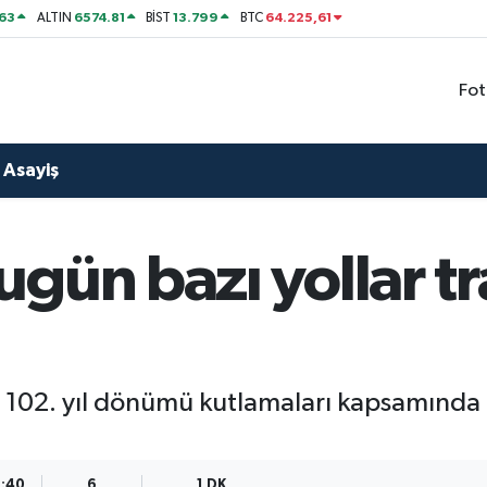
63
6574.81
13.799
64.225,61
ALTIN
BİST
BTC
Fot
Asayiş
gün bazı yollar tr
102. yıl dönümü kutlamaları kapsamında b
9:40
6
1 DK