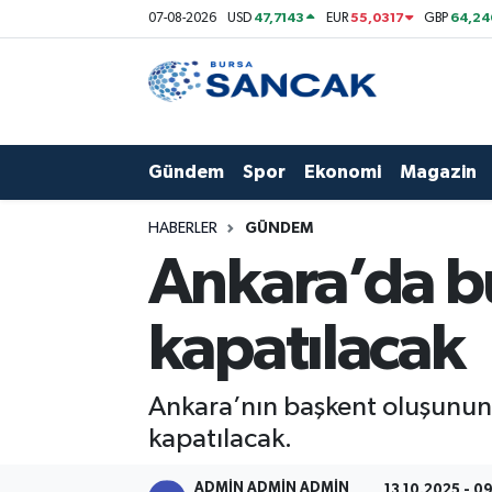
47,7143
55,0317
64,24
07-08-2026
USD
EUR
GBP
Asayiş
Hava Durumu
Bursa
Trafik Durumu
Gündem
Spor
Ekonomi
Magazin
Dünya
Süper Lig Puan Durumu ve Fikstür
HABERLER
GÜNDEM
Eğitim
Tüm Manşetler
Ankara’da bu
Ekonomi
Son Dakika Haberleri
kapatılacak
Genel
Haber Arşivi
Ankara’nın başkent oluşunun 
Gündem
kapatılacak.
Magazin
ADMİN ADMİN ADMİN
13.10.2025 - 0