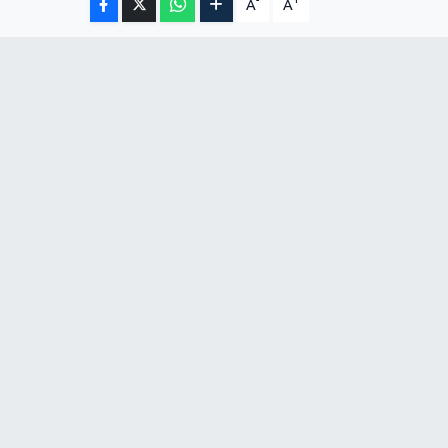
-
+
A
A