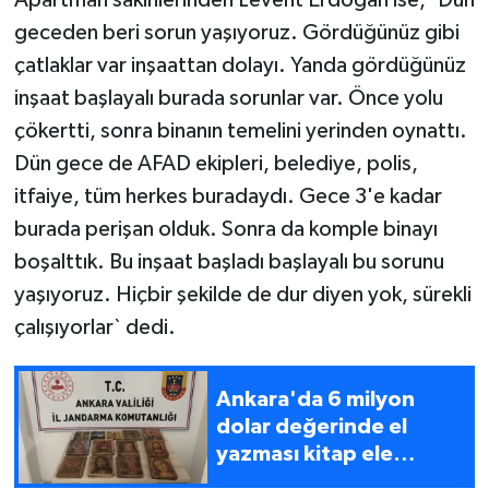
Apartman sakinlerinden Levent Erdoğan ise, `Dün
geceden beri sorun yaşıyoruz. Gördüğünüz gibi
çatlaklar var inşaattan dolayı. Yanda gördüğünüz
inşaat başlayalı burada sorunlar var. Önce yolu
çökertti, sonra binanın temelini yerinden oynattı.
Dün gece de AFAD ekipleri, belediye, polis,
itfaiye, tüm herkes buradaydı. Gece 3'e kadar
burada perişan olduk. Sonra da komple binayı
boşalttık. Bu inşaat başladı başlayalı bu sorunu
yaşıyoruz. Hiçbir şekilde de dur diyen yok, sürekli
çalışıyorlar` dedi.
Ankara'da 6 milyon
dolar değerinde el
yazması kitap ele
geçirildi