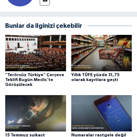
Bunlar da ilginizi çekebilir
"Terörsüz Türkiye" Çerçeve
Yıllık TÜFE yüzde 31,75
Teklifi Bugün Meclis'te
olarak kayıtlara geçti
Görüşülecek
15 Temmuz suikast
Numaralar rastgele değil