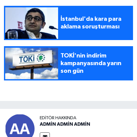
İstanbul'da kara para
aklama soruşturması
TOKİ'nin indirim
kampanyasında yarın
son gün
EDITÖR HAKKINDA
ADMİN ADMİN ADMİN