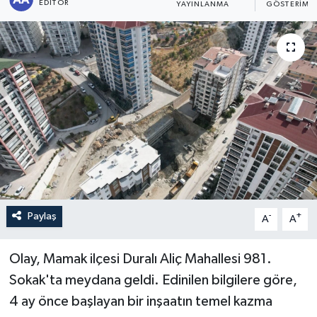
EDITÖR
YAYINLANMA
GÖSTERIM
Sağlık
Siyaset
Spor
Türkiye
Paylaş
-
+
A
A
Olay, Mamak ilçesi Duralı Aliç Mahallesi 981.
Sokak'ta meydana geldi. Edinilen bilgilere göre,
4 ay önce başlayan bir inşaatın temel kazma