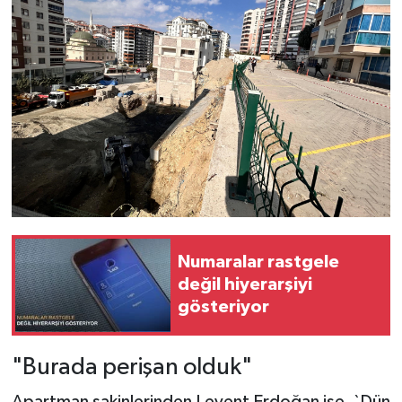
Numaralar rastgele
değil hiyerarşiyi
gösteriyor
"Burada perişan olduk"