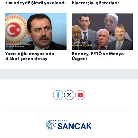
timindeydi! Şimdi yakalandı
hiyerarşiyi gösteriyor
Yazıcıoğlu dosyasında
Bozbey, FETÖ ve Medya
dikkat çeken detay
Üçgeni