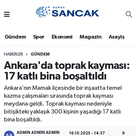
Asayiş
Hava Durumu
Gündem
Spor
Ekonomi
Magazin
Asayiş
Bursa
Trafik Durumu
Dünya
Süper Lig Puan Durumu ve Fikstür
HABERLER
GÜNDEM
Ankara'da toprak kayması:
Eğitim
Tüm Manşetler
17 katlı bina boşaltıldı
Ekonomi
Son Dakika Haberleri
Ankara'nın Mamak ilçesinde bir inşaatta temel
kazma çalışmaları sırasında toprak kayması
Genel
Haber Arşivi
meydana geldi. Toprak kayması nedeniyle
bitişikteki yaklaşık 300 kişinin yaşadığı 17 katlı
Gündem
bina boşaltıldı.
Magazin
ADMİN ADMİN ADMİN
16.10.2025 - 14:37
9