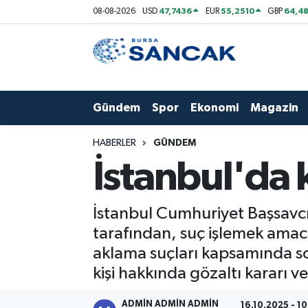
47,7436
55,2510
64,48
08-08-2026
USD
EUR
GBP
Asayiş
Hava Durumu
Bursa
Trafik Durumu
Gündem
Spor
Ekonomi
Magazin
Dünya
Süper Lig Puan Durumu ve Fikstür
HABERLER
GÜNDEM
Eğitim
Tüm Manşetler
İstanbul'da 
Ekonomi
Son Dakika Haberleri
İstanbul Cumhuriyet Başsavcı
Genel
Haber Arşivi
tarafından, suç işlemek amacı
aklama suçları kapsamında so
Gündem
kişi hakkında gözaltı kararı ver
Magazin
ADMİN ADMİN ADMİN
16.10.2025 - 10