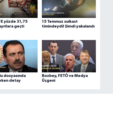
ÜFE yüzde 31,75
15 Temmuz suikast
ayıtlara geçti
timindeydi! Şimdi yakalandı
lu dosyasında
Bozbey, FETÖ ve Medya
çeken detay
Üçgeni