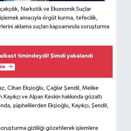
çakçılık, Narkotik ve Ekonomik Suçlar
şlemek amacıyla örgüt kurma, tefecilik,
rlerini aklama suçları kapsamında soruşturma
ikast timindeydi! Şimdi yakalandı
üle
, Cihan Ekşioğlu, Çağlar Şendil, Melike
Kayıkçı ve Alpan Keskin hakkında gözaltı
nda, şüphelilerden Ekşioğlu, Kayıkçı, Şendil,
oruşturma gizliliği gözetilerek işlemlere