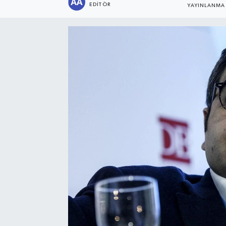
EDITÖR
YAYINLANMA
Sağlık
Siyaset
Spor
Türkiye