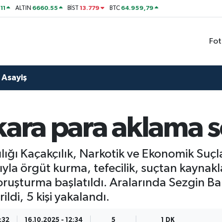
11
6660.55
13.779
64.959,79
ALTIN
BİST
BTC
Fot
Asayiş
kara para aklama 
lığı Kaçakçılık, Narkotik ve Ekonomik Suç
yla örgüt kurma, tefecilik, suçtan kaynakl
ruşturma başlatıldı. Aralarında Sezgin B
ildi, 5 kişi yakalandı.
:32
16.10.2025 - 12:34
5
1 DK