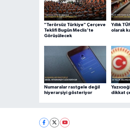
"Terörsüz Türkiye" Çerçeve
Yıllık T
Teklifi Bugün Meclis'te
olarak k
Görüşülecek
Numaralar rastgele değil
Yazıcıoğ
hiyerarşiyi gösteriyor
dikkat 