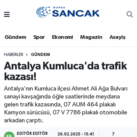
Asayiş
Hava Durumu
Gündem
Spor
Ekonomi
Magazin
Asayiş
Bursa
Trafik Durumu
Dünya
Süper Lig Puan Durumu ve Fikstür
HABERLER
GÜNDEM
Antalya Kumluca'da trafik
Eğitim
Tüm Manşetler
kazası!
Ekonomi
Son Dakika Haberleri
Antalya'nın Kumluca ilçesi Ahmet Ali Ağa Bulvarı
sanayi kavşağında öğle saatlerinde meydana
Genel
Haber Arşivi
gelen trafik kazasında, 07 AUM 464 plakalı
Kamyon sürücüsü, 07 V 7786 plakalı otomobile
Gündem
arkadan çarptı.
Magazin
EDITÖR EDITÖR
26.02.2025 - 15:41
7