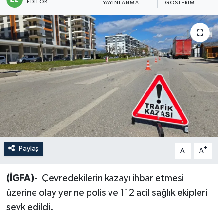
EDITÖR
YAYINLANMA
GÖSTERIM
Sağlık
Siyaset
Spor
Türkiye
Paylaş
-
+
A
A
(İGFA)-
Çevredekilerin kazayı ihbar etmesi
üzerine olay yerine polis ve 112 acil sağlık ekipleri
sevk edildi.