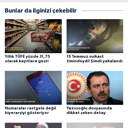
Bunlar da ilginizi çekebilir
Yıllık TÜFE yüzde 31,75
15 Temmuz suikast
olarak kayıtlara geçti
timindeydi! Şimdi yakalandı
Numaralar rastgele değil
Yazıcıoğlu dosyasında
hiyerarşiyi gösteriyor
dikkat çeken detay