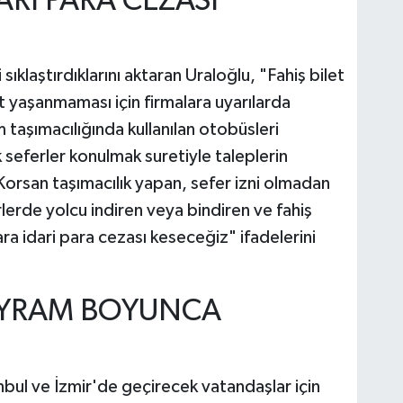
ARİ PARA CEZASI
ıklaştırdıklarını aktaran Uraloğlu, "Fahiş bilet
t yaşanmaması için firmalara uyarılarda
 taşımacılığında kullanılan otobüsleri
k seferler konulmak suretiyle taleplerin
Korsan taşımacılık yapan, sefer izni olmadan
rlerde yolcu indiren veya bindiren ve fahiş
ara idari para cezası keseceğiz" ifadelerini
AYRAM BOYUNCA
anbul ve İzmir'de geçirecek vatandaşlar için