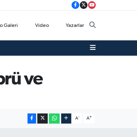
o Galeri
Video
Yazarlar
prü ve
-
+
A
A