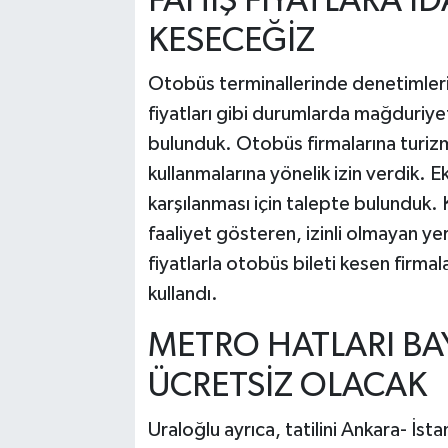
FAHİŞ FİYATLARA İD
KESECEĞİZ
Otobüs terminallerinde denetimleri s
fiyatları gibi durumlarda mağduriye
bulunduk. Otobüs firmalarına turizm
kullanmalarına yönelik izin verdik. E
karşılanması için talepte bulunduk. 
faaliyet gösteren, izinli olmayan ye
fiyatlarla otobüs bileti kesen firmal
kullandı.
METRO HATLARI B
ÜCRETSİZ OLACAK
Uraloğlu ayrıca, tatilini Ankara- İst