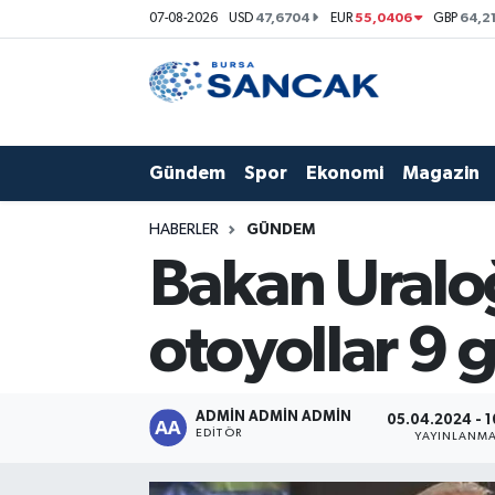
47,6704
55,0406
64,2
07-08-2026
USD
EUR
GBP
Asayiş
Hava Durumu
Bursa
Trafik Durumu
Gündem
Spor
Ekonomi
Magazin
Dünya
Süper Lig Puan Durumu ve Fikstür
HABERLER
GÜNDEM
Eğitim
Tüm Manşetler
Bakan Uralo
Ekonomi
Son Dakika Haberleri
otoyollar 9 
Genel
Haber Arşivi
ADMİN ADMİN ADMİN
Gündem
05.04.2024 - 1
EDITÖR
YAYINLANM
Magazin