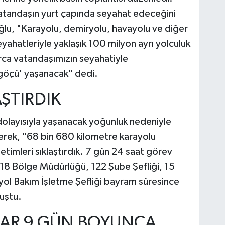
tandaşın yurt çapında seyahat edeceğini
ğlu, "Karayolu, demiryolu, havayolu ve diğer
yahatleriyle yaklaşık 100 milyon ayrı yolculuk
rca vatandaşımızın seyahatiyle
 göçü' yaşanacak" dedi.
AŞTIRDIK
olayısıyla yaşanacak yoğunluk nedeniyle
irterek, "68 bin 680 kilometre karayolu
etimleri sıklaştırdık. 7 gün 24 saat görev
 18 Bölge Müdürlüğü, 122 Şube Şefliği, 15
yol Bakım İşletme Şefliği bayram süresince
uştu.
LAR 9 GÜN BOYUNCA