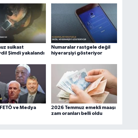
uz suikast
Numaralar rastgele değil
di! Şimdi yakalandı
hiyerarşiyi gösteriyor
 FETÖ ve Medya
2026 Temmuz emekli maaşı
zam oranları belli oldu