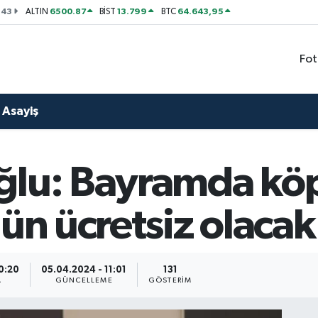
143
6500.87
13.799
64.643,95
ALTIN
BİST
BTC
Fot
Asayiş
ğlu: Bayramda kö
gün ücretsiz olacak
0:20
05.04.2024 - 11:01
131
A
GÜNCELLEME
GÖSTERIM