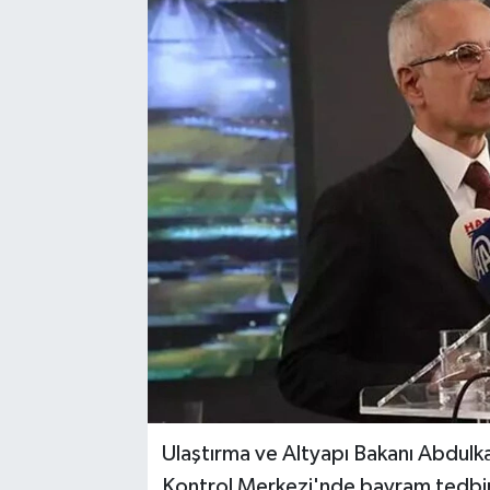
Sağlık
Siyaset
Spor
Türkiye
Ulaştırma ve Altyapı Bakanı Abdul
Kontrol Merkezi'nde bayram tedbirl