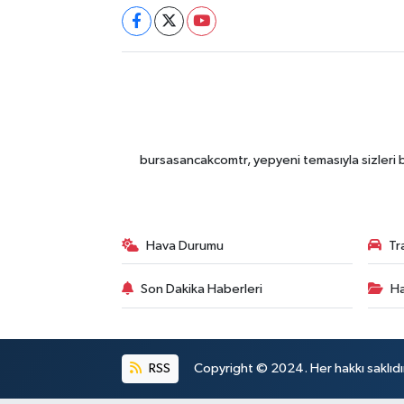
bursasancakcomtr, yepyeni temasıyla sizleri b
Hava Durumu
Tr
Son Dakika Haberleri
Ha
RSS
Copyright © 2024. Her hakkı saklıdı