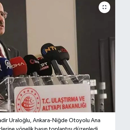
kadir Uraloğlu, Ankara-Niğde Otoyolu Ana
erine yönelik basın toplantısı düzenledi.